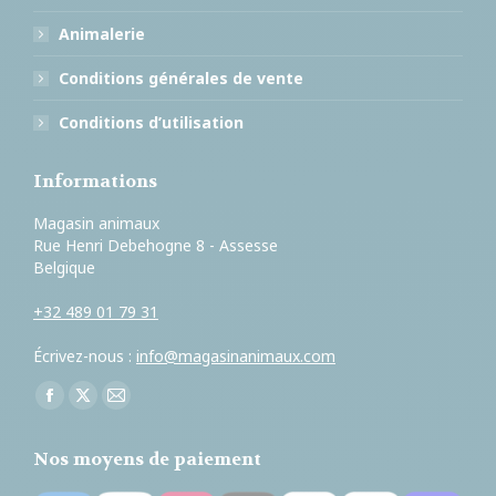
Animalerie
Conditions générales de vente
Conditions d’utilisation
Informations
Magasin animaux
Rue Henri Debehogne 8 - Assesse
Belgique
+32 489 01 79 31
Écrivez-nous :
info@magasinanimaux.com
Trouvez nous sur :
Facebook
X
E-
page
page
mail
Nos moyens de paiement
opens
opens
page
in
in
opens