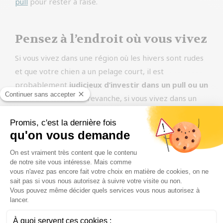
pull
pour rester à l’aise.
Pensez à l’endroit où vous vivez
Si vous vivez dans une région où les hivers sont rudes
et que votre chien a un pelage court, il est
probablement
judicieux d’investir dans un pull ou un
manteau chaud
. En revanche, si vous vivez dans un
climat plus doux ou si votre chien a un pelage plus
épais, un pull n’est peut-être pas nécessaire. En
définitive, la meilleure façon de décider si votre chien
a besoin d’un
pull d’hiver
est d’utiliser votre jugement
et de consulter votre vétérinaire. Avec son aide, vous
pourrez garder votre ami à fourrure au chaud et à
l’aise tout au long de l’hiver.