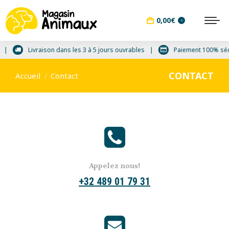
0,00
€
0
0€
Livraison dans les 3 à 5 jours ouvrables
Paiement 100% s
Vous êtes ici :
CONTACT
Accueil
Contact
Appelez nous!
+32 489 01 79 31