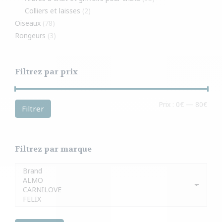
Colliers et laisses
(2)
Oiseaux
(78)
Rongeurs
(3)
Filtrez par prix
Prix
Prix
Prix :
0€
—
80€
Filtrer
min
max
Filtrez par marque