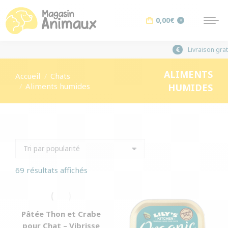
0,00
€
0
ALIMENTS
Vous êtes ici :
Accueil
Chats
Aliments humides
HUMIDES
Trié
69 résultats affichés
par
popularité
Pâtée Thon et Crabe
pour Chat – Vibrisse