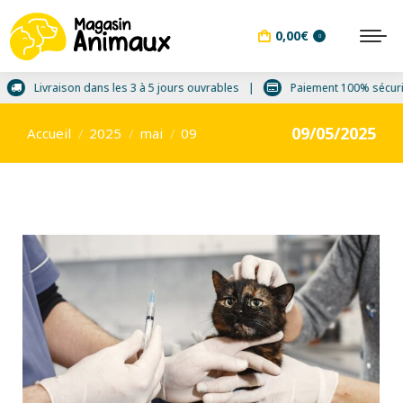
0,00
€
0
Livraison dans les 3 à 5 jours ouvrables
Paiement 100% séc
Vous êtes ici :
09/05/2025
Accueil
2025
mai
09