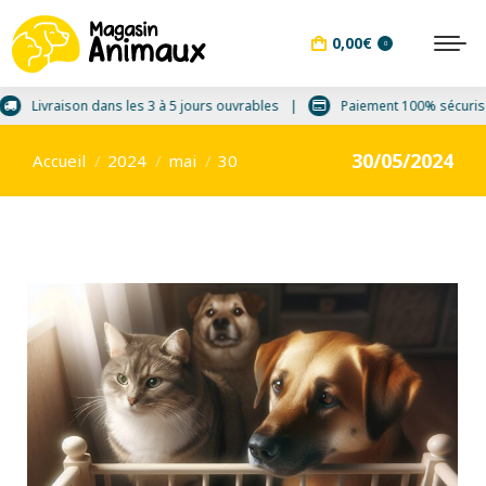
0,00
€
0
Livraison dans les 3 à 5 jours ouvrables
Paiement 100% sécu
Vous êtes ici :
30/05/2024
Accueil
2024
mai
30