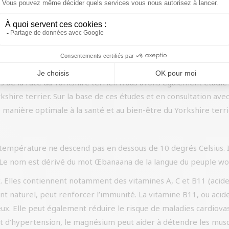
nnent de plantes d’Europe. L’utilisation d’herbes, de racines, d
orisent les processus naturels de l’organisme du chien, comme l
é pour ses propriétés positives. En fonction de la taille, de l
n d’herbes, de racines, de fleurs et de plantes permet de réduire
u Yorkshire terrier
de la race du Yorkshire terrier. Nous avons également étudié le
kshire terrier. Sur la base de ces études et en consultation av
 manière optimale à la santé et au bien-être du Yorkshire terri
a température ne descend pas en dessous de 10 degrés Celsius. 
. Le nom est dérivé du mot Œbanaana de la langue du peuple wo
 Elles contiennent notamment des vitamines A, C et B11 (acide 
ant naturel, peut renforcer l’immunité. La vitamine B11, ou acid
. Elle peut également réduire le risque de maladies cardiova
ant d’hypertension, le magnésium peut aider à détendre les muscl