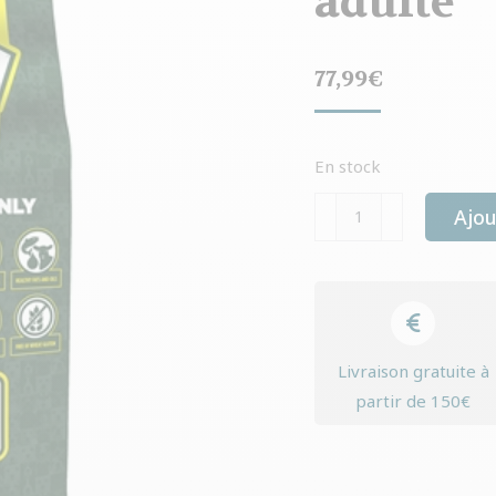
adulte
77,99
€
En stock
quantité
Ajou
de
Yourdog
yorkshire
terrier
adulte
Livraison gratuite à
partir de 150€