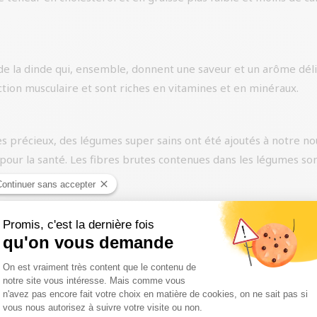
 de la dinde qui, ensemble, donnent une saveur et un arôme dél
ction musculaire et sont riches en vitamines et en minéraux.
 précieux, des légumes super sains ont été ajoutés à notre nou
es pour la santé. Les fibres brutes contenues dans les légumes s
rdog, ce qui donne au chien tous les antioxydants naturels esse
alement contribuer à lui donner une haleine fraîche ou à maint