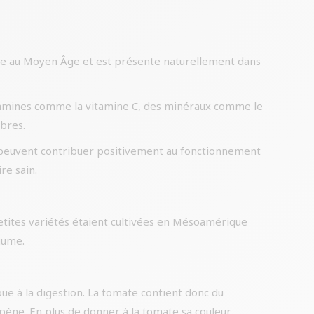
nte au Moyen Âge et est présente naturellement dans
tamines comme la vitamine C, des minéraux comme le
ibres.
es peuvent contribuer positivement au fonctionnement
re sain.
etites variétés étaient cultivées en Mésoamérique
gume.
bue à la digestion. La tomate contient donc du
copène. En plus de donner à la tomate sa couleur