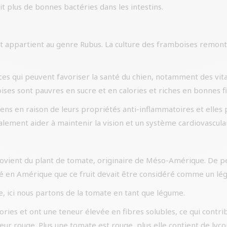
 plus de bonnes bactéries dans les intestins.
 et appartient au genre Rubus. La culture des framboises remo
es qui peuvent favoriser la santé du chien, notamment des vi
ses sont pauvres en sucre et en calories et riches en bonnes f
iens en raison de leurs propriétés anti-inflammatoires et ell
ement aider à maintenir la vision et un système cardiovasculai
provient du plant de tomate, originaire de Méso-Amérique. De p
idé en Amérique que ce fruit devait être considéré comme un lé
re, ici nous partons de la tomate en tant que légume.
ories et ont une teneur élevée en fibres solubles, ce qui contri
uleur rouge. Plus une tomate est rouge, plus elle contient de ly