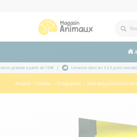
A
Livraison gratuite à partir de 150€
Livraison dans les
Vous êtes ici :
Accueil
Chiens
Croquettes
Yourdog yorkshire terr