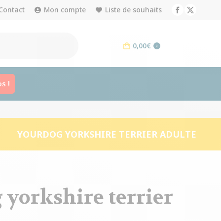
Contact
Mon compte
Liste de souhaits
Facebook
X
page
page
opens
opens
0,00
€
0
in
in
new
new
window
window
s !
YOURDOG YORKSHIRE TERRIER ADULTE
 yorkshire terrier