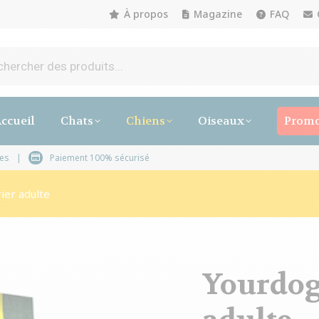
À propos
Magazine
FAQ
ccueil
Chats
Chiens
Oiseaux
Promo
 3 à 5 jours ouvrables
Paiement 100% sécurisé
ier adulte
Yourdog