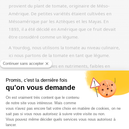
provient du plant de tomate, originaire de Méso-
Amérique. De petites variétés étaient cultivées en
Mésoamérique par les Aztèques et les Mayas. En
1893, il a été décidé en Amérique que ce fruit devait
être considéré comme un légume.
A Yourdog, nous utilisons la tomate au niveau culinaire,
ici nous partons de la tomate en tant que légume.
Les tomates sont riches en nutriments, faibles en
calories et ont une teneur élevée en fibres solubles
qui contribuent à la digestion. Ainsi, la tomate contient
également du lycopène, c’est à cela que les tomates
doivent leur couleur rouge. Plus une tomate est rouge,
plus elle contient de lycopène. En plus de donner à la
tomate sa couleur rouge, le lycopène est également
connu pour être un puissant antioxydant. Des
recherches ont ainsi montré que le lycopène peut