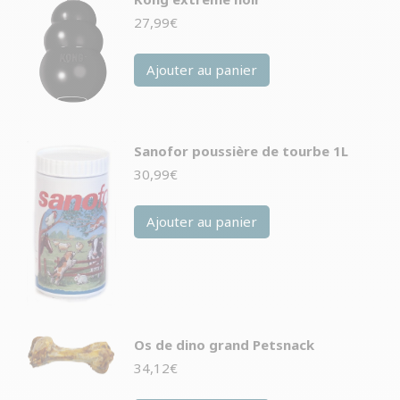
27,99
€
Ajouter au panier
Sanofor poussière de tourbe 1L
30,99
€
Ajouter au panier
Os de dino grand Petsnack
34,12
€