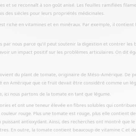
res et se reconnaît à son goût anisé. Les feuilles ramifiées fil
s des siècles pour leurs propriétés médicinales.
t riche en vitamines et en minéraux. Par exemple, il contient 
s par nous parce qu’il peut soutenir la digestion et contrer les 
avoir un impact positif sur les problèmes articulaires. On dit ég
provient du plant de tomate, originaire de Méso-Amérique. De p
idé en Amérique que ce fruit devait être considéré comme un lé
re, ici nous partons de la tomate en tant que légume.
ories et ont une teneur élevée en fibres solubles qui contribuen
r couleur rouge. Plus une tomate est rouge, plus elle contient d
 puissant antioxydant. Ainsi, des recherches ont montré que le
autres. En outre, la tomate contient beaucoup de vitamine C et 