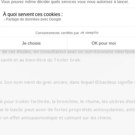
orisent les processus naturels de l’organisme du chien, comme l
é pour ses propriétés positives. En fonction de la taille, de l
n d’herbes, de racines, de fleurs et de plantes permet de réduire
u Tiroler brak
 de la race du Tiroler brak. Nous avons également étudié les ca
ir de ces études, en consultation avec un nutritionniste néerlan
santé et au bien-être du Tiroler brak.
es. Son nom vient du grec ancien, dans lequel Œbasileus signifie ro
isé pour traiter l’arthrite, la bronchite, le rhume, les ulcères d’
le basilic peut avoir de fortes propriétés antioxydantes, antivi
oir un effet antispasmodique et calmant sur les chiens.