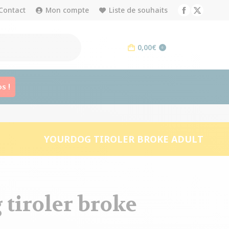
Contact
Mon compte
Liste de souhaits
Facebook
X
page
page
opens
opens
0,00
€
0
in
in
new
new
window
window
s !
YOURDOG TIROLER BROKE ADULT
 tiroler broke