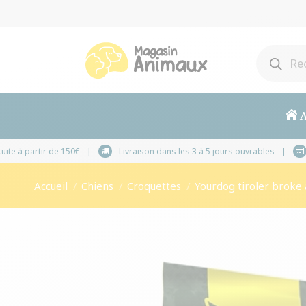
A
Livraison gratuite à partir de 150€
Livraison dans les 3 à 5 jou
Vous êtes ici :
Accueil
Chiens
Croquettes
Yourdog tiroler broke 