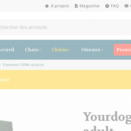
À propos
Magazine
FAQ
ccueil
Chats
Chiens
Oiseaux
Promo
rs ouvrables
Paiement 100% sécurisé
adult
Yourdog