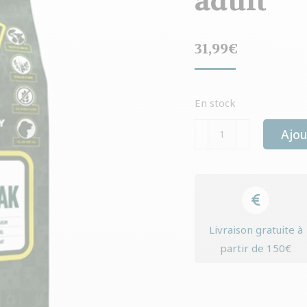
adult
31,99
€
En stock
quantité
Ajou
de
Yourdog
tiroler
broke
adult
Livraison gratuite à
partir de 150€