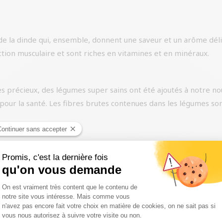
 de la dinde qui, ensemble, donnent une saveur et un arôme dél
ction musculaire et sont riches en vitamines et en minéraux.
 précieux, des légumes super sains ont été ajoutés à notre nou
es pour la santé. Les fibres brutes contenues dans les légumes s
rdog, ce qui donne au chien tous les antioxydants naturels esse
alement contribuer à lui donner une haleine fraîche ou à maint
nnent de plantes d’Europe. L’utilisation d’herbes, de racines, d