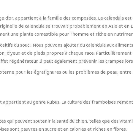
e d’or, appartient à la famille des composées. Le calendula est u
riginelle de calendula se trouvait probablement en Asie et en E
lement une plante comestible pour l’homme et riche en nutrimen
ositifs du souci. Nous pouvons ajouter du calendula aux aliments
, d’yeux et de pieds propres à chaque race. Particulièrement e
ffet régénérateur. Il peut également prévenir les crampes lors 
xterne pour les égratignures ou les problèmes de peau, entre a
 et appartient au genre Rubus. La culture des framboises remo
s qui peuvent soutenir la santé du chien, telles que des vita
ses sont pauvres en sucre et en calories et riches en fibres.