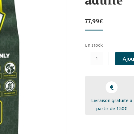
adulte
77,99
€
En stock
quantité
Ajou
de
Yourdog
tibetan
terrier
adulte
Livraison gratuite à
partir de 150€