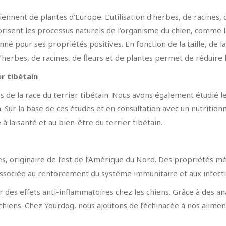
nnent de plantes d’Europe. L’utilisation d’herbes, de racines, d
orisent les processus naturels de l’organisme du chien, comme l
é pour ses propriétés positives. En fonction de la taille, de l
n d’herbes, de racines, de fleurs et de plantes permet de réduire
er tibétain
 de la race du terrier tibétain. Nous avons également étudié le
in. Sur la base de ces études et en consultation avec un nutriti
 la santé et au bien-être du terrier tibétain.
ées, originaire de l’est de l’Amérique du Nord. Des propriétés m
 associée au renforcement du système immunitaire et aux infecti
 des effets anti-inflammatoires chez les chiens. Grâce à des an
es chiens. Chez Yourdog, nous ajoutons de l’échinacée à nos alime