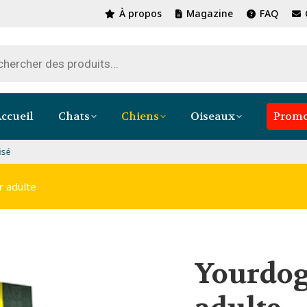
À propos
Magazine
FAQ
ccueil
Chats
Chiens
Oiseaux
Promo
iement 100% sécurisé
r adulte
Yourdog 