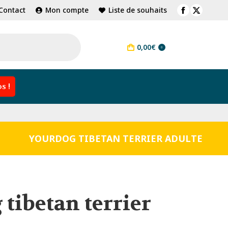
Contact
Mon compte
Liste de souhaits
Facebook
X
page
page
opens
opens
0,00
€
0
in
in
new
new
window
window
s !
YOURDOG TIBETAN TERRIER ADULTE
tibetan terrier