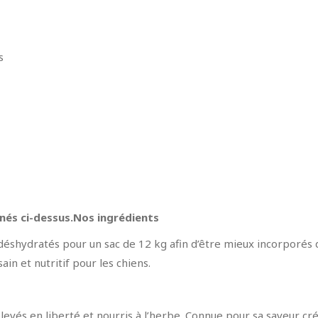
s
nnés ci-dessus.Nos ingrédients
déshydratés pour un sac de 12 kg afin d’être mieux incorporés 
ain et nutritif pour les chiens.
élevés en liberté et nourris à l’herbe. Connue pour sa saveur cré