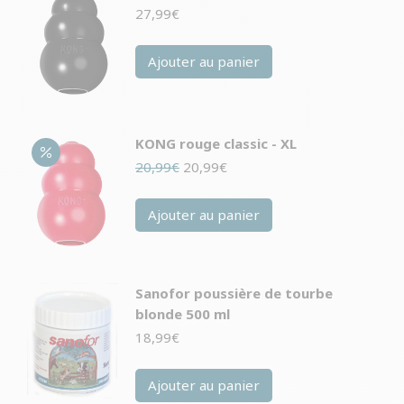
27,99
€
Ajouter au panier
KONG rouge classic - XL
Le
Le
20,99
€
20,99
€
prix
prix
initial
actuel
Ajouter au panier
était :
est :
20,99€.
20,99€.
Sanofor poussière de tourbe
blonde 500 ml
18,99
€
Ajouter au panier