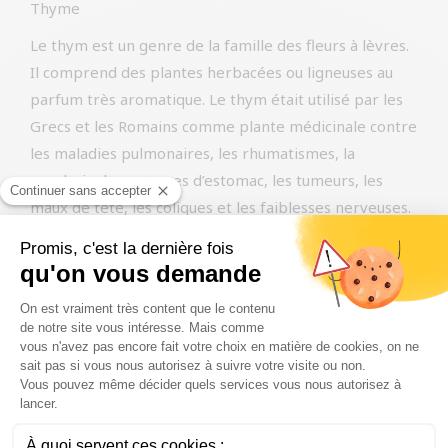
Thyme
Le thym est un genre de la famille des fleurs à lèvres.
Il comprend des plantes herbacées ou ligneuses au
parfum très aromatique. Le thym était utilisé par les
Grecs et les Romains comme plante médicinale contre
les maladies pulmonaires, les rhumatismes, la
paralysie, les crampes d’estomac, les tumeurs, les
maux de tête, les coliques et les faiblesses nerveuses.
Les propriétés médicinales du thym sont confirmées
par les niveaux élevés de vitamine K qu’il contient. En
outre, le thym contient également beaucoup de fer,
ainsi que les minéraux calcium et manganèse. Il
contient également l’acide aminé tryptophane et une
quantité considérable de fibres.
Le thym a un effet anti-inflammatoire et un puissant
effet antibactérien et fongicide. Il stimule également