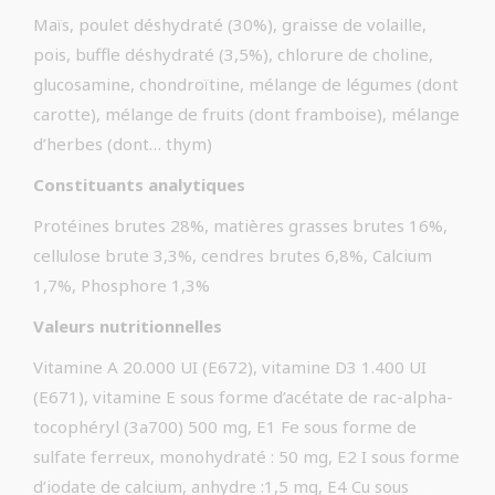
Maïs, poulet déshydraté (30%), graisse de volaille,
pois, buffle déshydraté (3,5%), chlorure de choline,
glucosamine, chondroïtine, mélange de légumes (dont
carotte), mélange de fruits (dont framboise), mélange
d’herbes (dont… thym)
Constituants analytiques
Protéines brutes 28%, matières grasses brutes 16%,
cellulose brute 3,3%, cendres brutes 6,8%, Calcium
1,7%, Phosphore 1,3%
Valeurs nutritionnelles
Vitamine A 20.000 UI (E672), vitamine D3 1.400 UI
(E671), vitamine E sous forme d’acétate de rac-alpha-
tocophéryl (3a700) 500 mg, E1 Fe sous forme de
sulfate ferreux, monohydraté : 50 mg, E2 I sous forme
d’iodate de calcium, anhydre :1,5 mg, E4 Cu sous