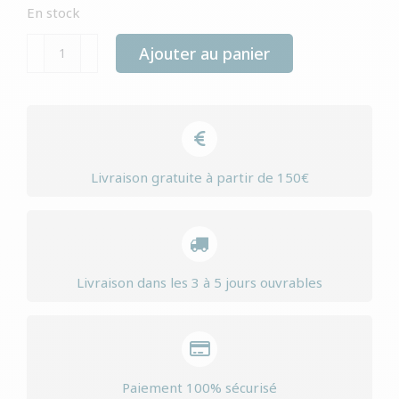
En stock
quantité
Ajouter au panier
de
Yourdog
silken
windhound
puppy
Livraison gratuite à partir de 150€
Livraison dans les 3 à 5 jours ouvrables
Paiement 100% sécurisé