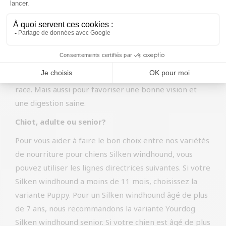
important pour la formation des capillaires et la santé
de toutes les cellules. Les fibres contenues dans les
carottes contribuent à la digestion du chien. Chez
Yourdog, nous ajoutons des carottes aux aliments pour
chiens parce qu’elles peuvent contribuer à prévenir
les problèmes de pelage et de peau spécifiques à la
race. Mais aussi pour favoriser une bonne vision et
une digestion saine.
Chiot, adulte ou senior?
Pour vous aider à faire le bon choix entre nos variétés
de nourriture pour chiens Silken windhound, vous
pouvez utiliser les lignes directrices suivantes. Si votre
Silken windhound a moins de 11 mois, choisissez la
variante Puppy. Pour un Silken windhound âgé de plus
de 7 ans, nous recommandons la variante Yourdog
Silken windhound senior. Si votre chien est âgé de plus