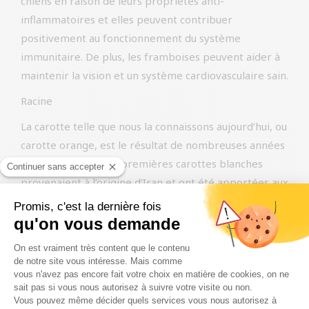
chiens en raison de leurs propriétés anti-
inflammatoires et elles peuvent contribuer
positivement au fonctionnement du système
immunitaire. De plus, les framboises peuvent aider à
maintenir la vision et un système cardiovasculaire sain.
Racine
La carotte telle que nous la connaissons aujourd’hui, ou
carotte orange, est le résultat de nombreuses années
de croisements. Les premières carottes blanches
provenaient à l’origine d’Iran et ont été apportées aux
Pays-Bas par la Compagnie néerlandaise des Indes
orientales au XVIIe siècle.
Les racines sont une source importante de vitamines
et de fibres. Par exemple, les carottes contiennent du
rétinol (vitamine A1) et du bêta-carotène, qui est
transformé en vitamine A dans l’organisme, ce qui est