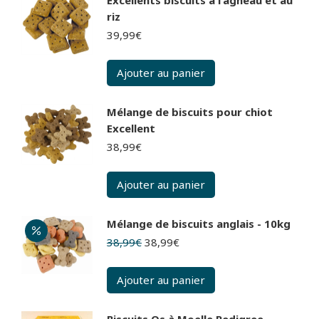
riz
39,99
€
Ajouter au panier
Mélange de biscuits pour chiot
Excellent
38,99
€
Ajouter au panier
Mélange de biscuits anglais - 10kg
Le
Le
38,99
€
38,99
€
prix
prix
initial
actuel
Ajouter au panier
était :
est :
38,99€.
38,99€.
Biscuits Os à Moelle Pedigree