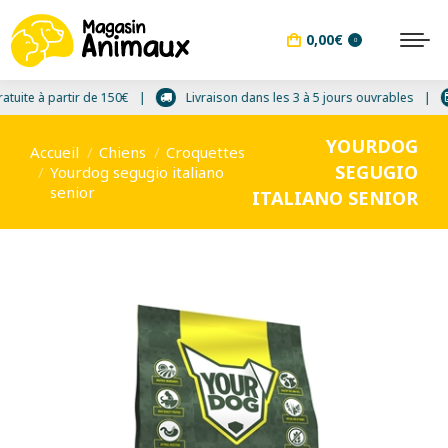
0,00
€
0
Livraison gratuite à partir de 150€
Livraison dans les 3 à 5 jours 
YOURDOG
Vous êtes ici :
Accueil
Chiens
Croquettes
SEGUGIO
Yourdog segugio italiano
senior
ITALIANO SENIOR