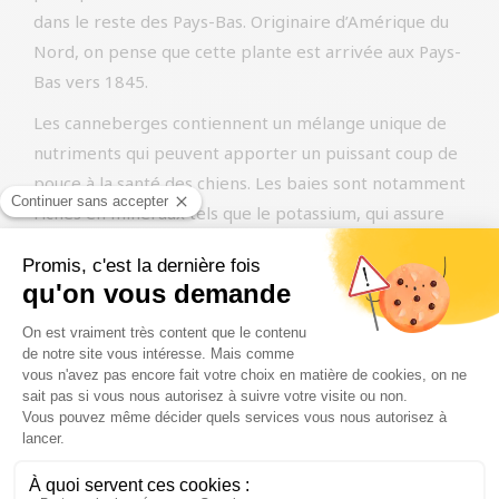
dans le reste des Pays-Bas. Originaire d’Amérique du
Nord, on pense que cette plante est arrivée aux Pays-
Bas vers 1845.
Les canneberges contiennent un mélange unique de
nutriments qui peuvent apporter un puissant coup de
pouce à la santé des chiens. Les baies sont notamment
riches en minéraux tels que le potassium, qui assure
des niveaux sains de fluides vitaux dans le corps. Ces
baies contiennent également des vitamines A, B et C
ainsi que des antioxydants qui soutiennent le système
immunitaire. La vitamine C rend l’urine plus acide, ce
qui rend l’environnement de la vessie moins attrayant
pour les bactéries. L’ajout de canneberges peut
également avoir des effets anti-douleur et anti-
inflammatoires. Les fibres saines contenues dans les
canneberges ont un effet bénéfique sur la digestion et