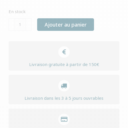
En stock
quantité
Ajouter au panier
de
Yourdog
schwyzer
laufhund
senior
Livraison gratuite à partir de 150€
Livraison dans les 3 à 5 jours ouvrables