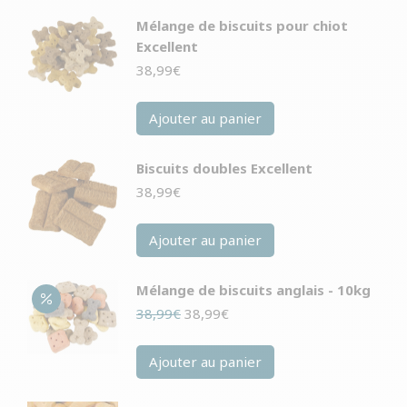
Mélange de biscuits pour chiot
Excellent
38,99
€
Ajouter au panier
Biscuits doubles Excellent
38,99
€
Ajouter au panier
Mélange de biscuits anglais - 10kg
Le
Le
38,99
€
38,99
€
prix
prix
initial
actuel
Ajouter au panier
était :
est :
38,99€.
38,99€.