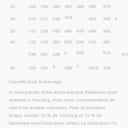
25
105
190
285
305
380
385
315
410
30
110
215
320
425
395
3
35
115
230
345
445
470
440
405
45
135
250
385
500
550
530
485
5
665
815
140
265
420
81
4
7
80
150
255
580
1010
750
Conseils pour le passage
Si vous passez d’une autre marque d’aliments pour
animaux à Yourdog, nous vous recommandons de
suivre les étapes suivantes. Pour la première
étape, donnez 25 % de Yourdog et 75 % de
l’ancienne nourriture pour chiens. Le chien peut s’y