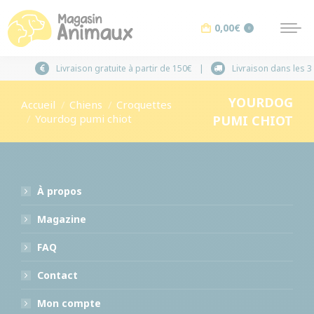
0,00
€
0
Livraison gratuite à partir de 150€
Li
YOURDOG
Vous êtes ici :
Accueil
Chiens
Croquettes
Yourdog pumi chiot
PUMI CHIOT
À propos
Magazine
FAQ
Contact
Mon compte