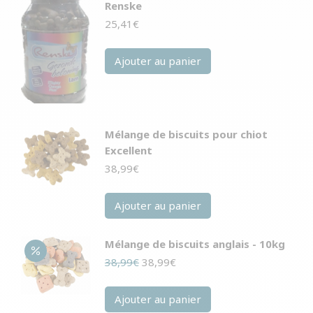
Renske
25,41
€
Ajouter au panier
Mélange de biscuits pour chiot
Excellent
38,99
€
Ajouter au panier
Mélange de biscuits anglais - 10kg
Le
Le
38,99
€
38,99
€
prix
prix
initial
actuel
Ajouter au panier
était :
est :