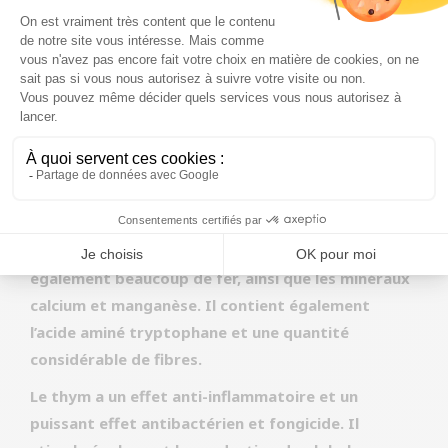
ligneuses au parfum très aromatique. Le thym
était utilisé par les Grecs et les Romains comme
plante médicinale contre les maladies pulmonaires,
les rhumatismes, la paralysie, les crampes
d’estomac, les tumeurs, les maux de tête, les
coliques et les faiblesses nerveuses.
Les propriétés médicinales du thym sont
confirmées par les niveaux élevés de vitamine K
qu’il contient. En outre, le thym contient
également beaucoup de fer, ainsi que les minéraux
calcium et manganèse. Il contient également
l’acide aminé tryptophane et une quantité
considérable de fibres.
Le thym a un effet anti-inflammatoire et un
puissant effet antibactérien et fongicide. Il