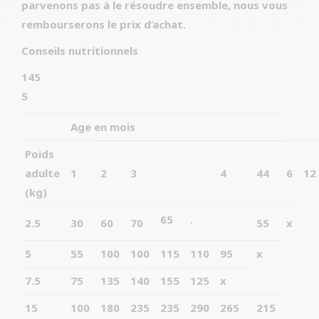
parvenons pas à le résoudre ensemble, nous vous
rembourserons le prix d’achat.
Conseils nutritionnels
145
5
Age en mois
Poids
adulte
1
2
3
4
44
6
12
(kg)
65
.
2.5
30
60
70
55
x
5
55
100
100
115
110
95
x
7.5
75
135
140
155
125
x
15
100
180
235
235
290
265
215