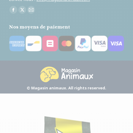
Trouvez nous sur :
Facebook
X
E-
page
page
mail
Nos moyens de paiement
opens
opens
page
in
in
opens
new
new
in
window
window
new
window
© Magasin animaux. All rights reserved.