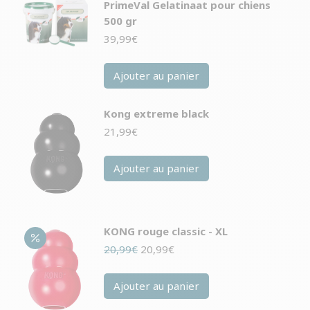
PrimeVal Gelatinaat pour chiens
500 gr
39,99
€
Ajouter au panier
Kong extreme black
21,99
€
Ajouter au panier
KONG rouge classic - XL
Le
Le
20,99
€
20,99
€
prix
prix
initial
actuel
Ajouter au panier
était :
est :
20,99€.
20,99€.