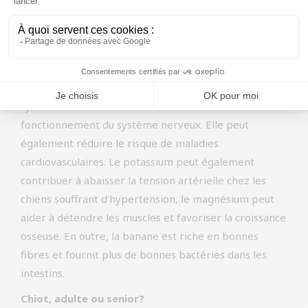
Elles contiennent notamment des vitamines A, C et
B11 (acide folique) et des minéraux tels que le
potassium, le magnésium, le fer et le zinc. La vitamine
C, antioxydant naturel, peut renforcer l’immunité. La
vitamine B11, ou acide folique, peut soutenir le
système immunitaire et contribuer au bon
fonctionnement du système nerveux. Elle peut
également réduire le risque de maladies
cardiovasculaires. Le potassium peut également
contribuer à abaisser la tension artérielle chez les
chiens souffrant d’hypertension, le magnésium peut
aider à détendre les muscles et favoriser la croissance
osseuse. En outre, la banane est riche en bonnes
fibres et fournit plus de bonnes bactéries dans les
intestins.
Chiot, adulte ou senior?