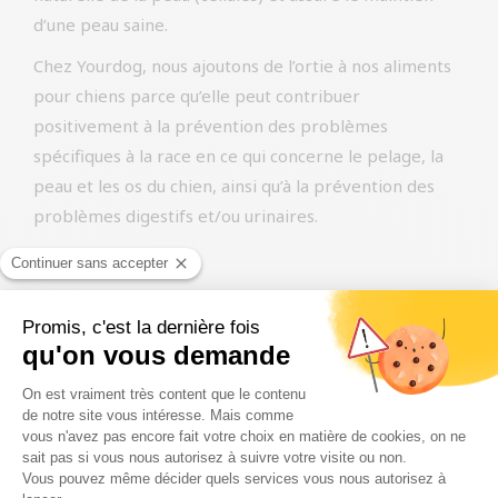
d’une peau saine.
Chez Yourdog, nous ajoutons de l’ortie à nos aliments
pour chiens parce qu’elle peut contribuer
positivement à la prévention des problèmes
spécifiques à la race en ce qui concerne le pelage, la
peau et les os du chien, ainsi qu’à la prévention des
problèmes digestifs et/ou urinaires.
Banane
Le bananier pousse dans les régions tropicales où les
températures ne descendent pas en dessous de 10
degrés Celsius. Il existe même des preuves que la
banane aurait été cultivée en Nouvelle-Guinée il y a
environ 7 000 ans. Le nom est dérivé du mot
Œbanaana de la langue du peuple Wolof.
Les bananes sont riches en vitamines et en minéraux.