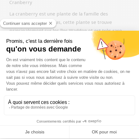
Cranberry
La cranberry est une plante de la famille des
bruyères. Aux Pays-Bas, cette plante se trouve
principalement sur les îles Wadden et est très rare
dans le reste du pays. Originaire d’Amérique du Nord,
on pense que cette plante est arrivée aux Pays-Bas
vers 1845.
Les canneberges contiennent un mélange unique de
nutriments qui peuvent apporter un puissant coup de
pouce à la santé des chiens. Les baies sont notamment
riches en minéraux tels que le potassium, qui assure
des niveaux sains de fluides vitaux dans le corps. Ces
baies contiennent également des vitamines A, B et C
ainsi que des antioxydants qui soutiennent le système
immunitaire. La vitamine C rend l’urine plus acide, ce
qui rend l’environnement de la vessie moins attrayant