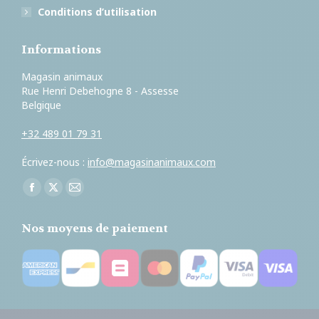
Conditions d’utilisation
Informations
Magasin animaux
Rue Henri Debehogne 8 - Assesse
Belgique
+32 489 01 79 31
Écrivez-nous :
info@magasinanimaux.com
Trouvez nous sur :
Facebook
X
E-
page
page
mail
Nos moyens de paiement
opens
opens
page
in
in
opens
new
new
in
window
window
new
window