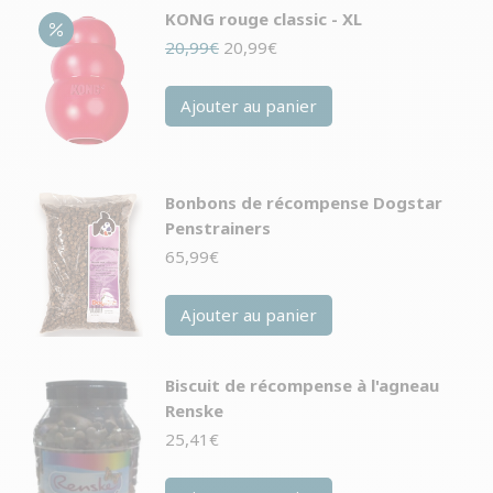
KONG rouge classic - XL
Le
Le
20,99
€
20,99
€
prix
prix
initial
actuel
Ajouter au panier
était :
est :
20,99€.
20,99€.
Bonbons de récompense Dogstar
Penstrainers
65,99
€
Ajouter au panier
Biscuit de récompense à l'agneau
Renske
25,41
€