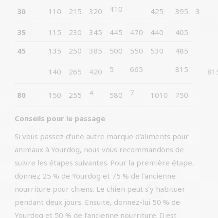
410
30
110
215
320
425
395
3
35
115
230
345
445
470
440
405
45
135
250
385
500
550
530
485
5
665
815
140
265
420
81
4
7
80
150
255
580
1010
750
Conseils pour le passage
Si vous passez d’une autre marque d’aliments pour
animaux à Yourdog, nous vous recommandons de
suivre les étapes suivantes. Pour la première étape,
donnez 25 % de Yourdog et 75 % de l’ancienne
nourriture pour chiens. Le chien peut s’y habituer
pendant deux jours. Ensuite, donnez-lui 50 % de
Yourdog et 50 % de l’ancienne nourriture. Il est