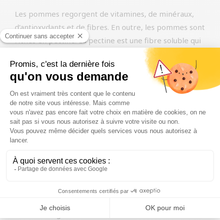
Les pommes regorgent de vitamines, de minéraux,
d’antioxydants et de fibres. En outre, les pommes sont
riches en pectine. La pectine est une fibre soluble qui
contribue à la santé de la flore intestinale. Elle
contribue également à l’appétence des croquettes et
les pommes sont peu caloriques.
Haute teneur en vitamines A et C. La vitamine A est
bénéfique pour la peau et le pelage et renforce le
système immunitaire. La vitamine C assure le
développement des muscles et des os pendant les
jeunes années.
Chiot, adulte ou senior?
Pour vous aider à faire le bon choix entre nos variétés
d’aliments pour chiens Kromfohrländer, vous pouvez
utiliser les lignes directrices suivantes. Si votre