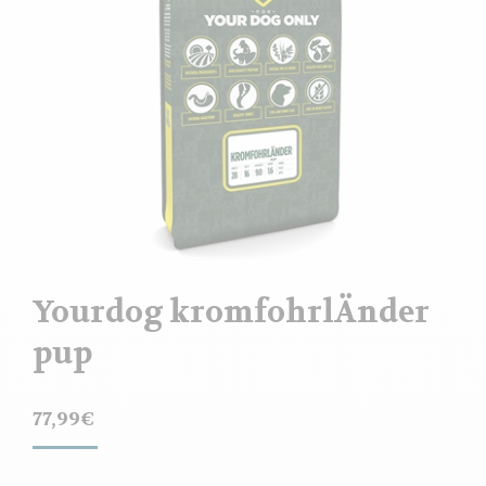
Yourdog kromfohrlÄnder
pup
77,99
€