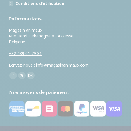
Conditions d’utilisation
Informations
Magasin animaux
Rue Henri Debehogne 8 - Assesse
Belgique
+32 489 01 79 31
Écrivez-nous :
info@magasinanimaux.com
Trouvez nous sur :
Facebook
X
E-
page
page
mail
Nos moyens de paiement
opens
opens
page
in
in
opens
new
new
in
window
window
new
window