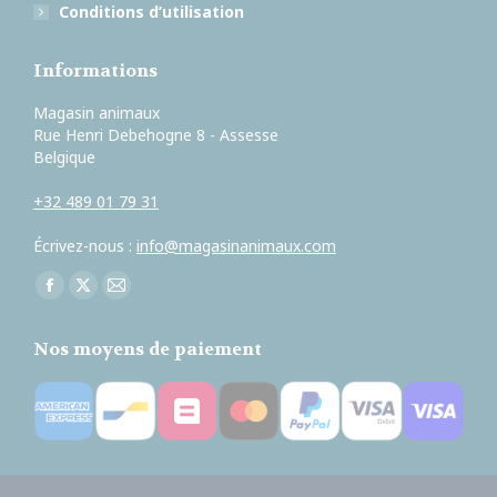
Conditions d’utilisation
Informations
Magasin animaux
Rue Henri Debehogne 8 - Assesse
Belgique
+32 489 01 79 31
Écrivez-nous :
info@magasinanimaux.com
Trouvez nous sur :
Facebook
X
E-
page
page
mail
Nos moyens de paiement
opens
opens
page
in
in
opens
new
new
in
window
window
new
window