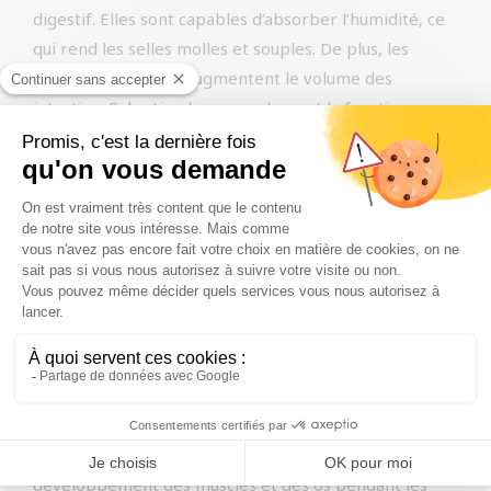
digestif. Elles sont capables d’absorber l’humidité, ce
qui rend les selles molles et souples. De plus, les
fibres alimentaires augmentent le volume des
intestins. Cela stimule non seulement la fonction
intestinale, mais assure également une bonne
élimination des déchets.
Les pommes regorgent de vitamines, de minéraux,
d’antioxydants et de fibres. En outre, les pommes sont
riches en pectine. La pectine est une fibre soluble qui
contribue à la santé de la flore intestinale. Elle
contribue également à l’appétence des croquettes et
les pommes sont peu caloriques.
Haute teneur en vitamines A et C. La vitamine A est
bénéfique pour la peau et le pelage et renforce le
système immunitaire. La vitamine C assure le
développement des muscles et des os pendant les