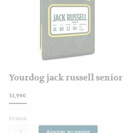
Yourdog jack russell senior
31,99
€
En stock
quantité
Ajouter au panier