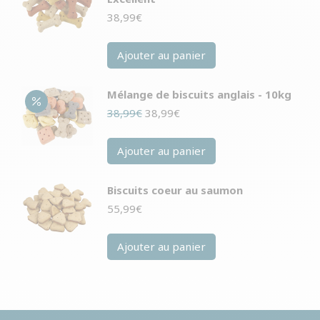
38,99
€
Ajouter au panier
Mélange de biscuits anglais - 10kg
Le
Le
38,99
€
38,99
€
prix
prix
initial
actuel
Ajouter au panier
était :
est :
38,99€.
38,99€.
Biscuits coeur au saumon
55,99
€
Ajouter au panier