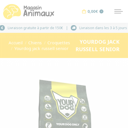
0,00
€
0
Livraison gratuite à partir de 150€
Livraison dans
YOURDOG JACK
Vous êtes ici :
Accueil
Chiens
Croquettes
Yourdog jack russell senior
RUSSELL SENIOR