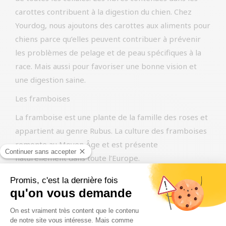
carottes contribuent à la digestion du chien. Chez
Yourdog, nous ajoutons des carottes aux aliments pour
chiens parce qu’elles peuvent contribuer à prévenir
les problèmes de pelage et de peau spécifiques à la
race. Mais aussi pour favoriser une bonne vision et
une digestion saine.
Les framboises
La framboise est une plante de la famille des roses et
appartient au genre Rubus. La culture des framboises
remonte au Moyen Âge et est présente
naturellement dans toute l’Europe.
Les framboises contiennent de nombreuses
substances qui peuvent soutenir la santé du chien,
notamment des vitamines comme la vitamine C, des
minéraux comme le manganèse et des antioxydants.