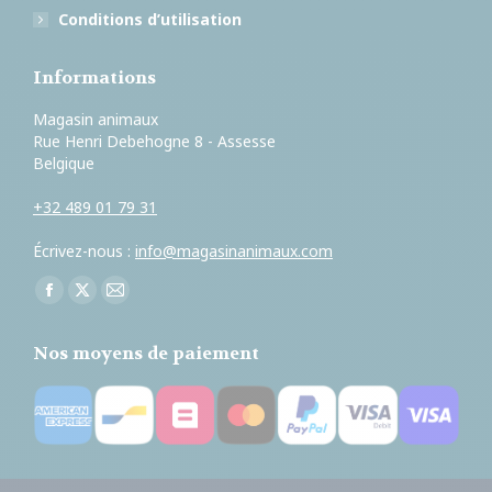
Conditions d’utilisation
Informations
Magasin animaux
Rue Henri Debehogne 8 - Assesse
Belgique
+32 489 01 79 31
Écrivez-nous :
info@magasinanimaux.com
Trouvez nous sur :
Facebook
X
E-
page
page
mail
Nos moyens de paiement
opens
opens
page
in
in
opens
new
new
in
window
window
new
window