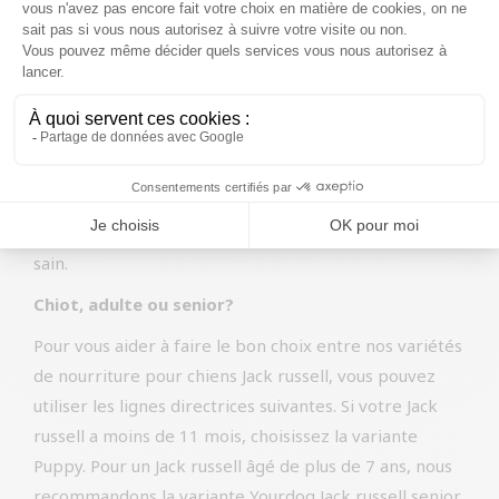
En outre, les framboises sont pauvres en sucre et en
calories et riches en bonnes fibres.
Les framboises sont ajoutées à nos aliments pour
chiens en raison de leurs propriétés anti-
inflammatoires et elles peuvent contribuer
positivement au fonctionnement du système
immunitaire. Les framboises peuvent également aider
à maintenir la vision et un système cardiovasculaire
sain.
Chiot, adulte ou senior?
Pour vous aider à faire le bon choix entre nos variétés
de nourriture pour chiens Jack russell, vous pouvez
utiliser les lignes directrices suivantes. Si votre Jack
russell a moins de 11 mois, choisissez la variante
Puppy. Pour un Jack russell âgé de plus de 7 ans, nous
recommandons la variante Yourdog Jack russell senior.