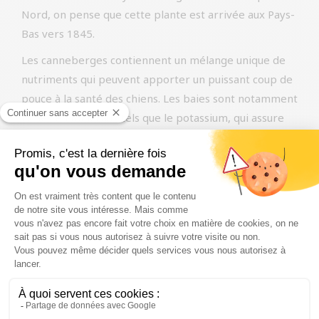
Nord, on pense que cette plante est arrivée aux Pays-
Bas vers 1845.
Les canneberges contiennent un mélange unique de
nutriments qui peuvent apporter un puissant coup de
pouce à la santé des chiens. Les baies sont notamment
riches en minéraux tels que le potassium, qui assure
des niveaux sains de fluides vitaux dans le corps. Ces
baies contiennent également des vitamines A, B et C
ainsi que des antioxydants qui soutiennent le système
immunitaire. La vitamine C rend l’urine plus acide, ce
qui rend l’environnement de la vessie moins attrayant
pour les bactéries. L’ajout de canneberges peut
également avoir des effets anti-douleur et anti-
inflammatoires. Les fibres saines contenues dans les
canneberges ont un effet bénéfique sur la digestion et
procurent une sensation de satiété plus longue.