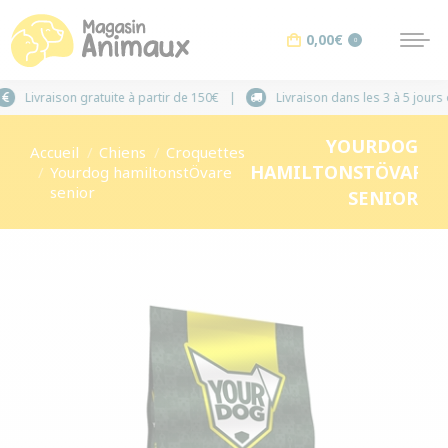
0,00
€
0
Livraison gratuite à partir de 150€
Livraison da
YOURDOG
Vous êtes ici :
Accueil
Chiens
Croquettes
HAMILTONSTÖVARE
Yourdog hamiltonstÖvare
senior
SENIOR