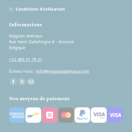
Conditions d’utilisation
Informations
Magasin animaux
Rue Henri Debehogne 8 - Assesse
Belgique
+32 489 01 79 31
Écrivez-nous :
info@magasinanimaux.com
Trouvez nous sur :
Facebook
X
E-
page
page
mail
Nos moyens de paiement
opens
opens
page
in
in
opens
new
new
in
window
window
new
window