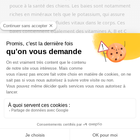
pouce à la santé des chiens. Les baies sont notamment
riches en minéraux tels que le potassium, qui assure
des niveaux sains de fluides vitaux dans le corps. Ces
baies contiennent également des vitamines A, B et C
ainsi que des antioxydants qui soutiennent le système
immunitaire. La vitamine C rend l’urine plus acide, ce
qui rend l’environnement de la vessie moins attrayant
pour les bactéries. L’ajout de canneberges peut
également avoir des effets anti-douleur et anti-
inflammatoires. Les fibres saines contenues dans les
canneberges ont un effet bénéfique sur la digestion et
procurent une sensation de satiété plus longue.
La canneberge est ajoutée à nos aliments pour chiens
parce qu’elle pourrait contribuer positivement à la
prévention des troubles spécifiques à la race en ce qui
concerne la digestion, la peau, les articulations, les os