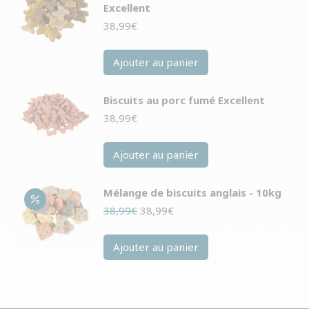
Excellent
38,99
€
Ajouter au panier
Biscuits au porc fumé Excellent
38,99
€
Ajouter au panier
Mélange de biscuits anglais - 10kg
Le
Le
38,99
€
38,99
€
prix
prix
initial
actuel
Ajouter au panier
était :
est :
38,99€.
38,99€.