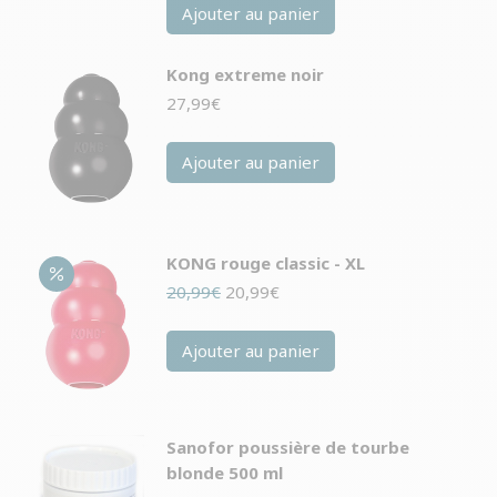
Ajouter au panier
Kong extreme noir
27,99
€
Ajouter au panier
KONG rouge classic - XL
Le
Le
20,99
€
20,99
€
prix
prix
initial
actuel
Ajouter au panier
était :
est :
20,99€.
20,99€.
Sanofor poussière de tourbe
blonde 500 ml