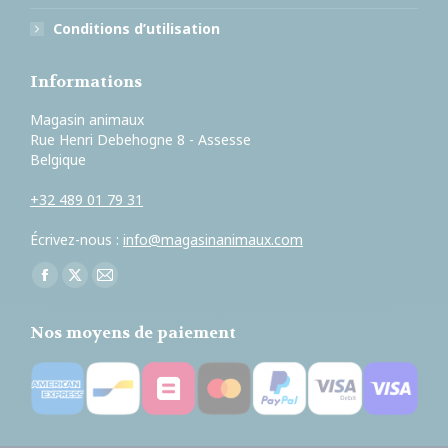
Conditions d’utilisation
Informations
Magasin animaux
Rue Henri Debehogne 8 - Assesse
Belgique
+32 489 01 79 31
Écrivez-nous :
info@magasinanimaux.com
Trouvez nous sur :
Facebook
X
E-
page
page
mail
Nos moyens de paiement
opens
opens
page
in
in
opens
new
new
in
window
window
new
window