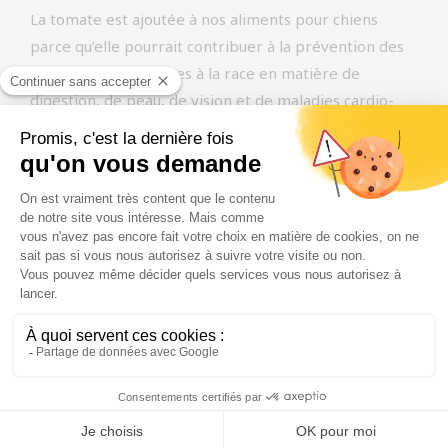
La tomate est ajoutée à nos aliments pour chiens
parce qu’elle pourrait contribuer à la prévention des
problèmes spécifiques à la race en matière de
digestion, de peau, de vision et de maladies cardio-
vasculaires. En outre, elle peut avoir un effet purifiant
général sur l’organisme.
Framboises
La framboise est une plante de la famille des roses et
appartient au genre Rubus. La culture des framboises
remonte au Moyen Âge et est présente
naturellement dans toute l’Europe.
Les framboises contiennent de nombreuses
substances qui peuvent favoriser la santé du chien,
notamment des vitamines comme la vitamine C, des
minéraux comme le manganèse et des antioxydants.