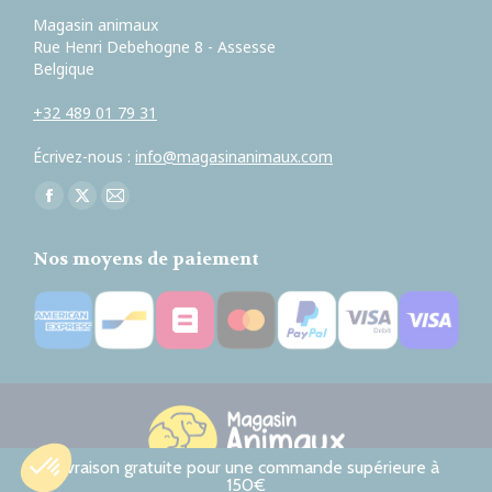
Magasin animaux
Rue Henri Debehogne 8 - Assesse
Belgique
+32 489 01 79 31
Écrivez-nous :
info@magasinanimaux.com
Trouvez nous sur :
Facebook
X
E-
page
page
mail
Nos moyens de paiement
opens
opens
page
in
in
opens
new
new
in
window
window
new
window
Livraison gratuite pour une commande supérieure à
150€
© Magasin animaux. All rights reserved.