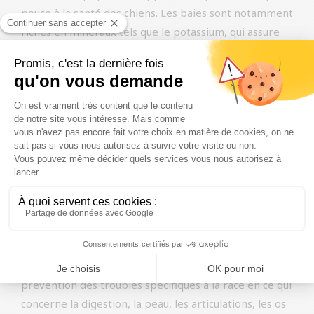
pouce à la santé des chiens. Les baies sont notamment
riches en minéraux tels que le potassium, qui assure
des niveaux sains de fluides vitaux dans le corps. Ces
baies regorgent également de vitamines A, B et C et
d’antioxydants qui soutiennent le système
immunitaire. La vitamine C rend l’urine plus acide, ce
qui rend l’environnement de la vessie moins attrayant
pour les bactéries. L’ajout de canneberges peut
également avoir des effets anti-douleur et anti-
inflammatoires. Les fibres saines contenues dans les
canneberges ont un effet bénéfique sur la digestion et
procurent une sensation de satiété plus longue.
La canneberge est ajoutée à nos aliments pour chiens
parce qu’elle pourrait contribuer positivement à la
prévention des troubles spécifiques à la race en ce qui
concerne la digestion, la peau, les articulations, les os