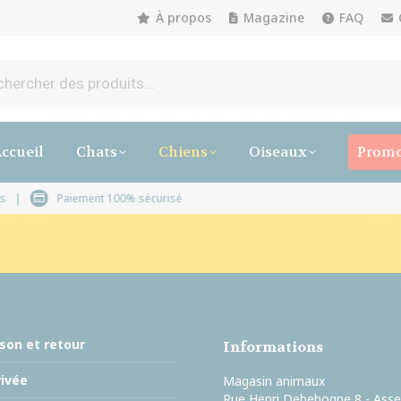
À propos
Magazine
FAQ
ccueil
Chats
Chiens
Oiseaux
Promo
3 à 5 jours ouvrables
Paiement 100% sécurisé
ison et retour
Informations
rivée
Magasin animaux
Rue Henri Debehogne 8 - Ass