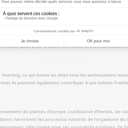
 et de la dinde qui, ensemble, donnent une saveur et un arô
 bonne construction musculaire et sont riches en vitamines
plémentaires, des légumes super sains ont été ajoutés à not
étés bénéfiques pour la santé. Les fibres brutes contenues 
Yourdog, ce qui donne au chien tous les antioxydants natur
mais ils peuvent également contribuer à une haleine fraîche
viennent de plantes d’Europe. L’utilisation d’herbes, de raci
édients favorisent les processus naturels de l’organisme du
neusement sélectionné pour ses propriétés positives. En fon