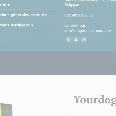
lerie
Belgique
tions générales de vente
+32 489 01 79 31
tions d’utilisation
Écrivez-nous :
info@magasinanimaux.com
Trouvez nous sur :
Facebook
X
E-
page
page
mail
opens
opens
page
in
in
opens
new
new
in
window
window
new
window
Yourdog