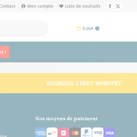
Contact
Mon compte
Liste de souhaits
Facebook
X
page
page
opens
opens
0,00
€
0
in
in
new
new
window
window
s !
YOURDOG CHIOT WHIPPET
Nos moyens de paiement
esse