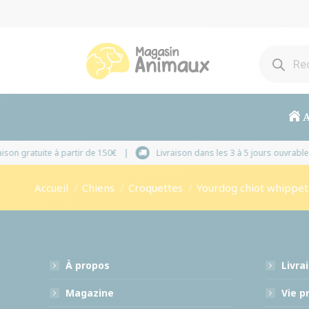
A
Livraison gratuite à partir de 150€
Livraison dans les 
Vous êtes ici :
Accueil
Chiens
Croquettes
Yourdog chiot whippet
À propos
Livra
Magazine
Vie p