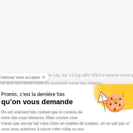
ont déshydratés pour un sac de 12 kg afin d’être mieux inco
g est un choix sain et nutritif pour les chiens.
es élevés en liberté et nourris à l’herbe. Connue pour sa sav
éraux. Avec une teneur en cholestérol et en graisse plus fai