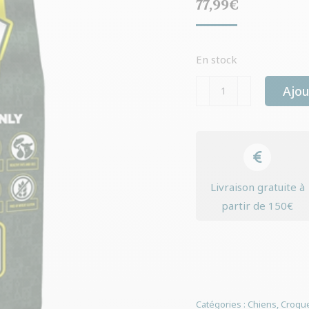
77,99
€
En stock
quantité
Ajou
de
Yourdog
chiot
whippet
Livraison gratuite à
partir de 150€
Catégories :
Chiens
,
Croque