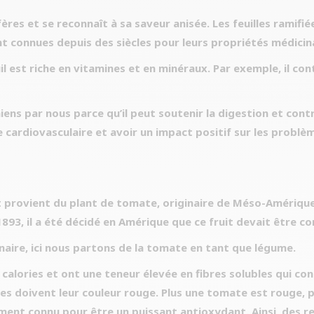
ifères et se reconnaît à sa saveur anisée. Les feuilles rami
t connues depuis des siècles pour leurs propriétés médicin
 est riche en vitamines et en minéraux. Par exemple, il con
hiens par nous parce qu’il peut soutenir la digestion et con
e cardiovasculaire et avoir un impact positif sur les problèm
et provient du plant de tomate, originaire de Méso-Amérique
893, il a été décidé en Amérique que ce fruit devait être 
inaire, ici nous partons de la tomate en tant que légume.
calories et ont une teneur élevée en fibres solubles qui con
es doivent leur couleur rouge. Plus une tomate est rouge, pl
ement connu pour être un puissant antioxydant. Ainsi, des 