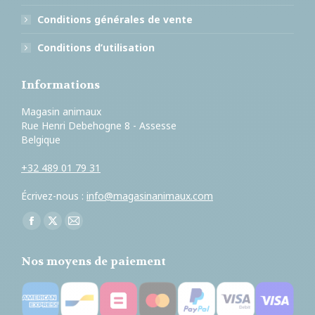
Conditions générales de vente
Conditions d’utilisation
Informations
Magasin animaux
Rue Henri Debehogne 8 - Assesse
Belgique
+32 489 01 79 31
Écrivez-nous :
info@magasinanimaux.com
Trouvez nous sur :
Facebook
X
E-
page
page
mail
Nos moyens de paiement
opens
opens
page
in
in
opens
new
new
in