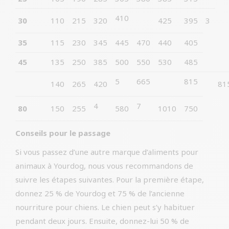
410
30
110
215
320
425
395
3
35
115
230
345
445
470
440
405
45
135
250
385
500
550
530
485
5
665
815
140
265
420
81
4
7
80
150
255
580
1010
750
Conseils pour le passage
Si vous passez d’une autre marque d’aliments pour
animaux à Yourdog, nous vous recommandons de
suivre les étapes suivantes. Pour la première étape,
donnez 25 % de Yourdog et 75 % de l’ancienne
nourriture pour chiens. Le chien peut s’y habituer
pendant deux jours. Ensuite, donnez-lui 50 % de