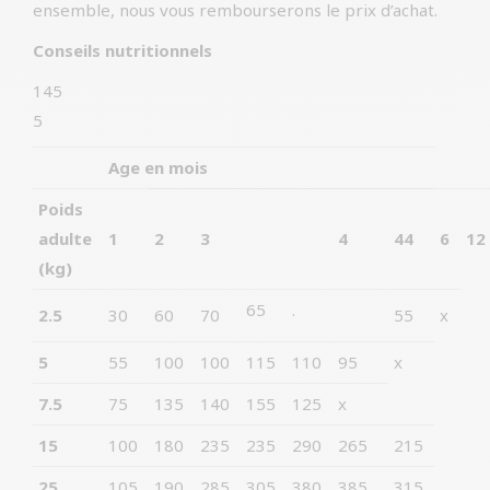
ensemble, nous vous rembourserons le prix d’achat.
Conseils nutritionnels
145
5
Age en mois
Poids
adulte
1
2
3
4
44
6
12
(kg)
65
.
2.5
30
60
70
55
x
5
55
100
100
115
110
95
x
7.5
75
135
140
155
125
x
15
100
180
235
235
290
265
215
25
105
190
285
305
380
385
315