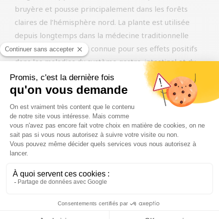
bruyère et pousse principalement dans les forêts
claires de l’hémisphère nord. La plante est utilisée
depuis longtemps dans la médecine traditionnelle
européenne et serait connue pour ses effets positifs
dans les maladies du système gastro-intestinal et du
diabète.
Les baies peuvent être ajoutées à la nourriture de nos
chiens car elles sont riches en antioxydants, qui
protègent l’organisme des radicaux libres. Elles
contiennent également de bonnes fibres pour la
digestion et les baies sont riches en vitamines C et K.
Elles pourraient soutenir le système immunitaire et
contribuer à la santé générale du chien.
Chiot, adulte ou senior?
Pour vous aider à faire le bon choix entre nos variétés