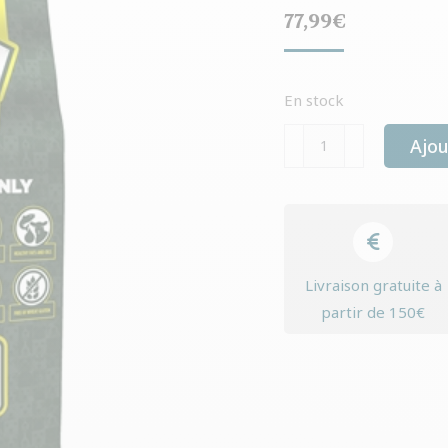
77,99
€
En stock
quantité
Ajou
de
Yourdog
chiot
labrador
Livraison gratuite à
partir de 150€