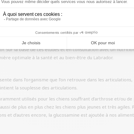
orisent les processus naturels de l’organisme du chien, comme l
é pour ses propriétés positives. En fonction de la taille, de l
n d’herbes, de racines, de fleurs et de plantes permet de réduire
au Labrador
 de la race du Labrador. Nous avons également étudié les caract
or. Sur la base de ces études et en consultation avec un nutriti
ière optimale à la santé et au bien-être du Labrador.
te dans l’organisme que l’on retrouve dans les articulations, le 
ntient la souplesse des articulations.
ramment utilisés pour les chiens souffrant d’arthrose et/ou de 
 aussi de plus en plus chez les chiens plus jeunes et très agiles
ons et d’autres encore, la glucosamine est ajoutée à nos aliment