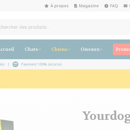
À propos
Magazine
FAQ
ccueil
Chats
Chiens
Oiseaux
Promo
 3 à 5 jours ouvrables
Paiement 100% sécurisé
r
Yourdog