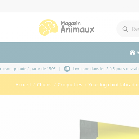
A
Livraison gratuite à partir de 150€
Livraison dans les
Vous êtes ici :
Accueil
Chiens
Croquettes
Yourdog chiot labrado