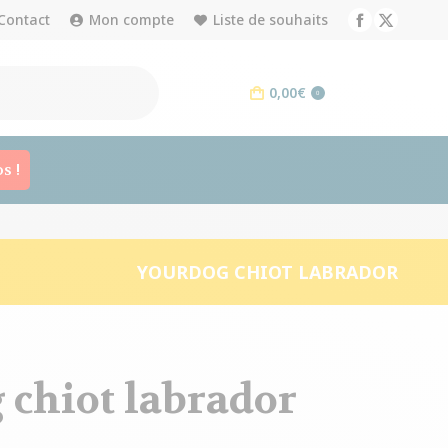
Contact
Mon compte
Liste de souhaits
Facebook
X
page
page
opens
opens
0,00
€
0
in
in
new
new
window
window
s !
YOURDOG CHIOT LABRADOR
 chiot labrador