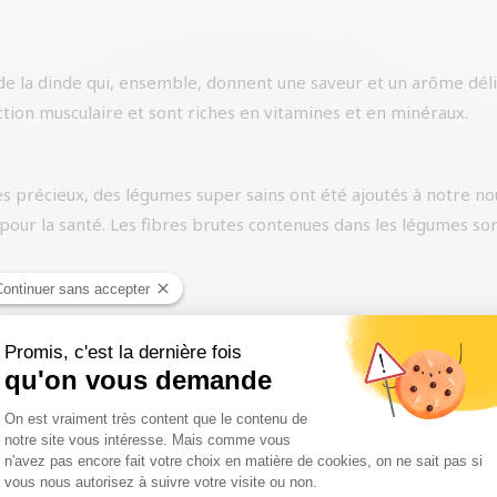
 de la dinde qui, ensemble, donnent une saveur et un arôme dél
ction musculaire et sont riches en vitamines et en minéraux.
 précieux, des légumes super sains ont été ajoutés à notre nou
es pour la santé. Les fibres brutes contenues dans les légumes s
rdog, ce qui donne au chien tous les antioxydants naturels esse
alement contribuer à lui donner une haleine fraîche ou à maint
nnent de plantes d’Europe. L’utilisation d’herbes, de racines, d