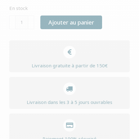
En stock
quantité
Ajouter au panier
de
Yourdog
chien
tacheté
du
Livraison gratuite à partir de 150€
Pérou
chiot
Livraison dans les 3 à 5 jours ouvrables
Paiement 100% sécurisé