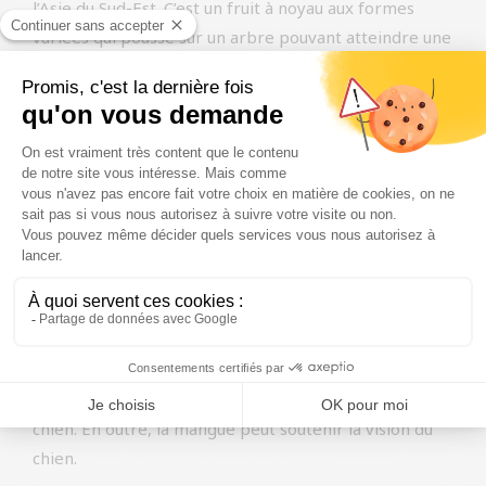
l’Asie du Sud-Est. C’est un fruit à noyau aux formes
variées qui pousse sur un arbre pouvant atteindre une
hauteur de 40 mètres.
Cette savoureuse friandise estivale regorge de
vitamines et de minéraux essentiels. Par exemple, elle
contient des vitamines A, B6, C et E et est riche en
potassium, en bêta-carotène et en alpha-carotène. En
outre, la mangue contient beaucoup de fibres
alimentaires saines qui contribuent à renforcer le
système immunitaire et la digestion. Son antioxydant
naturel (vitamine C) contribue à soutenir les fonctions
vitales de l’organisme. Nous ajoutons la mangue à nos
aliments pour chiens parce qu’elle peut contribuer à
renforcer le système immunitaire et la digestion du
chien. En outre, la mangue peut soutenir la vision du
chien.