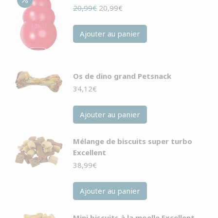
Le
Le
20,99
€
20,99
€
prix
prix
initial
actuel
Ajouter au panier
était :
est :
20,99€.
20,99€.
Os de dino grand Petsnack
34,12
€
Ajouter au panier
Mélange de biscuits super turbo
Excellent
38,99
€
Ajouter au panier
Mini biscuits à la moelle Excellent