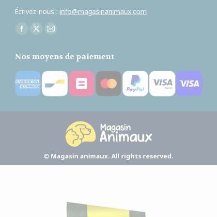
Écrivez-nous :
info@magasinanimaux.com
Trouvez nous sur :
Facebook
X
E-
page
page
mail
Nos moyens de paiement
opens
opens
page
in
in
opens
new
new
in
window
window
new
window
© Magasin animaux. All rights reserved.