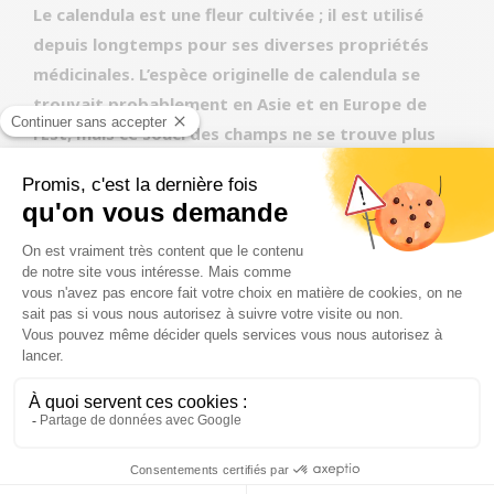
Le calendula est une fleur cultivée ; il est utilisé
depuis longtemps pour ses diverses propriétés
médicinales. L’espèce originelle de calendula se
trouvait probablement en Asie et en Europe de
l’Est, mais ce souci des champs ne se trouve plus
guère à l’état sauvage. Le souci est également une
plante comestible pour l’homme et riche en
nutriments.
Il existe de nombreuses informations sur les effets
positifs du souci. Nous pouvons ajouter du
calendula aux aliments pour chiens, car il peut
contribuer à prévenir les problèmes de peau, de
bouche, de gorge, de digestion, d’yeux et de pieds
propres à chaque race. Particulièrement efficace
pour réparer la peau et les muqueuses, le calendula
agit comme un anti-inflammatoire et a un effet