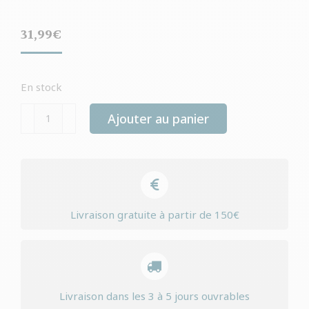
31,99
€
En stock
quantité
Ajouter au panier
de
Yourdog
chien
espagnol
senior
Livraison gratuite à partir de 150€
Livraison dans les 3 à 5 jours ouvrables