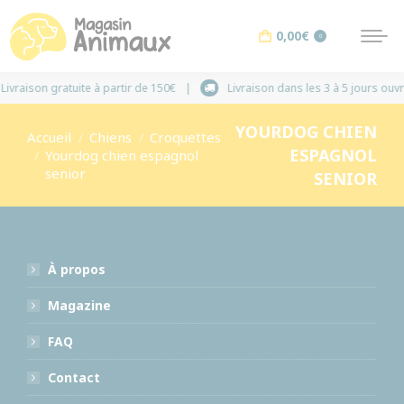
0,00
€
0
Livraison gratuite à partir de 150€
Livraison dans le
YOURDOG CHIEN
Vous êtes ici :
Accueil
Chiens
Croquettes
ESPAGNOL
Yourdog chien espagnol
senior
SENIOR
À propos
Magazine
FAQ
Contact