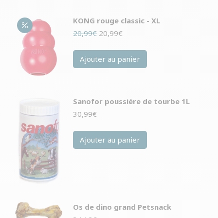
KONG rouge classic - XL
Le
Le
20,99
€
20,99
€
prix
prix
initial
actuel
Ajouter au panier
était :
est :
20,99€.
20,99€.
Sanofor poussière de tourbe 1L
30,99
€
Ajouter au panier
Os de dino grand Petsnack