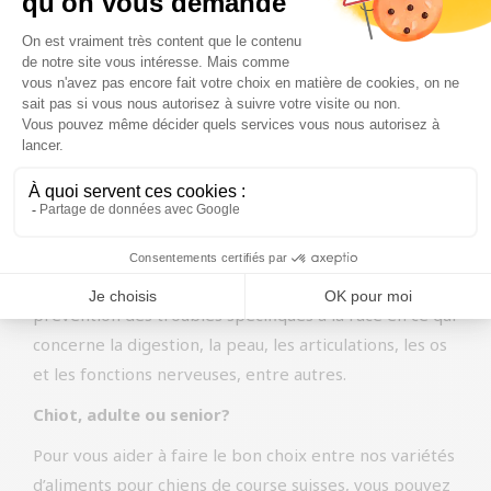
ainsi que des antioxydants qui soutiennent le système
immunitaire. La vitamine C rend l’urine plus acide, ce
qui rend l’environnement de la vessie moins attrayant
pour les bactéries. L’ajout de canneberges peut
également avoir des effets anti-douleur et anti-
inflammatoires. Les fibres saines contenues dans les
canneberges ont un effet bénéfique sur la digestion et
procurent une sensation de satiété plus longue.
La canneberge est ajoutée à nos aliments pour chiens
parce qu’elle pourrait contribuer positivement à la
prévention des troubles spécifiques à la race en ce qui
concerne la digestion, la peau, les articulations, les os
et les fonctions nerveuses, entre autres.
Chiot, adulte ou senior?
Pour vous aider à faire le bon choix entre nos variétés
d’aliments pour chiens de course suisses, vous pouvez