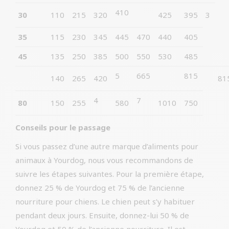
410
30
110
215
320
425
395
3
35
115
230
345
445
470
440
405
45
135
250
385
500
550
530
485
5
665
815
140
265
420
81
4
7
80
150
255
580
1010
750
Conseils pour le passage
Si vous passez d’une autre marque d’aliments pour
animaux à Yourdog, nous vous recommandons de
suivre les étapes suivantes. Pour la première étape,
donnez 25 % de Yourdog et 75 % de l’ancienne
nourriture pour chiens. Le chien peut s’y habituer
pendant deux jours. Ensuite, donnez-lui 50 % de