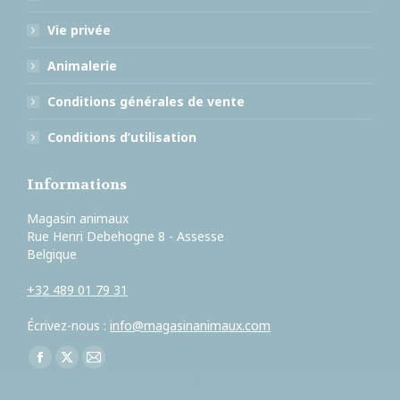
Vie privée
Animalerie
Conditions générales de vente
Conditions d’utilisation
Informations
Magasin animaux
Rue Henri Debehogne 8 - Assesse
Belgique
+32 489 01 79 31
Écrivez-nous :
info@magasinanimaux.com
Trouvez nous sur :
Facebook
X
E-
page
page
mail