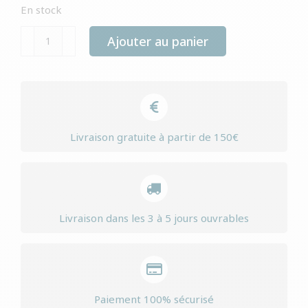
En stock
quantité
Ajouter au panier
de
Yourdog
chien
de
course
Livraison gratuite à partir de 150€
suisse
chiot
Livraison dans les 3 à 5 jours ouvrables
Paiement 100% sécurisé