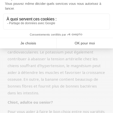
B11 (acide folique) et des minéraux tels que le
potassium, le magnésium, le fer et le zinc. La vitamine
C, antioxydant naturel, peut renforcer l’immunité. La
vitamine B11, ou acide folique, peut soutenir le
système immunitaire et contribuer au bon
fonctionnement du système nerveux. Elle peut
également réduire le risque de maladies
cardiovasculaires. Le potassium peut également
contribuer à abaisser la tension artérielle chez les
chiens souffrant d’hypertension, le magnésium peut
aider à détendre les muscles et favoriser la croissance
osseuse. En outre, la banane contient beaucoup de
bonnes fibres et fournit plus de bonnes bactéries
dans les intestins.
Chiot, adulte ou senior?
Pour vous aider à faire le bon choix entre nos variétés