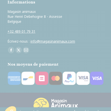
Informations
Magasin animaux
Rue Henri Debehogne 8 - Assesse
Belgique
+32 489 01 79 31
Écrivez-nous :
info@magasinanimaux.com
Trouvez nous sur :
Facebook
X
E-
page
page
mail
Nos moyens de paiement
opens
opens
page
in
in
opens
new
new
in
window
window
new
window