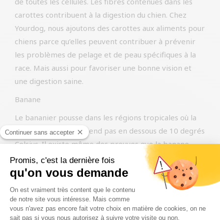
de toutes les cellules. Les fibres contenues dans les
carottes contribuent à la digestion du chien. Chez
Yourdog, nous ajoutons des carottes aux aliments pour
chiens parce qu’elles peuvent contribuer à prévenir
les problèmes de pelage et de peau spécifiques à la
race. Mais aussi pour favoriser une bonne vision et
une digestion saine.
Banane
Le bananier pousse dans les régions tropicales où la
température ne descend pas en dessous de 10 degrés
Celsius. Il existe même des preuves que la banane
aurait été cultivée en Nouvelle-Guinée il y a environ 7
000 ans. Le nom est dérivé du mot Œbanaana de la
langue du peuple wolof.
Les bananes sont riches en vitamines et en minéraux.
Elles contiennent notamment des vitamines A, C et