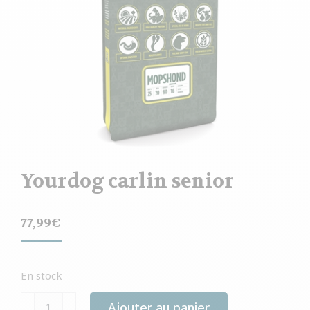
Yourdog carlin senior
77,99
€
En stock
quantité
Ajouter au panier