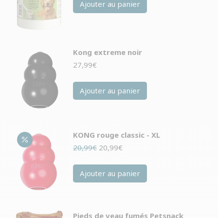
Ajouter au panier
Kong extreme noir
27,99
€
Ajouter au panier
KONG rouge classic - XL
Le
Le
20,99
€
20,99
€
prix
prix
initial
actuel
Ajouter au panier
était :
est :
20,99€.
20,99€.
Pieds de veau fumés Petsnack