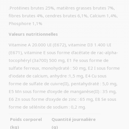
.Protéines brutes 25%, matières grasses brutes 7%,
fibres brutes 4%, cendres brutes 6,1%, Calcium 1,4%,
Phosphore 1,1%
Valeurs nutritionnelles
Vitamine A 20.000 UI (E672), vitamine D3 1.400 UI
(E671), vitamine E sous forme d’acétate de rac-alpha-
tocophéryl (3a700) 500 mg, E1 Fe sous forme de
sulfate ferreux, monohydraté : 50 mg, E2 I sous forme
d’iodate de calcium, anhydre :1,5 mg, E4 Cu sous
forme de sulfate de cuivre(II), pentahydraté : 5,0 mg,
E5 Mn sous forme d’oxyde de manganèse(II) : 35 mg,
E6 Zn sous forme d’oxyde de zinc : 65 mg, E8 Se sous
forme de sélénite de sodium : 0,2 mg.
Poids corporel
Quantité journalière
(kg)
(g)