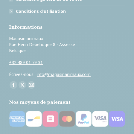
Conditions d’utilisation
Informations
Magasin animaux
Rue Henri Debehogne 8 - Assesse
Belgique
+32 489 01 79 31
Écrivez-nous :
info@magasinanimaux.com
Trouvez nous sur :
Facebook
X
E-
page
page
mail
Nos moyens de paiement
opens
opens
page
in
in
opens
new
new
in
window
window
new