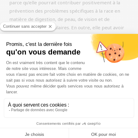
parce qu’elle pourrait contribuer positivement à la
prévention des problèmes spécifiques à la race en
matière de digestion, de peau, de vision et de
maladies cardio-vasculaires. En outre, elle peut avoir
un effet purifiant général sur l’organisme.
Framboises
La framboise est une plante de la famille des roses et
appartient au genre Rubus. La culture des framboises
remonte au Moyen Âge et est présente
naturellement dans toute l’Europe.
Les framboises contiennent de nombreuses
substances qui peuvent soutenir la santé du chien,
telles que des vitamines comme la vitamine C, des
minéraux comme le manganèse et des antioxydants.
En outre, les framboises sont pauvres en sucre et en
calories et riches en bonnes fibres.