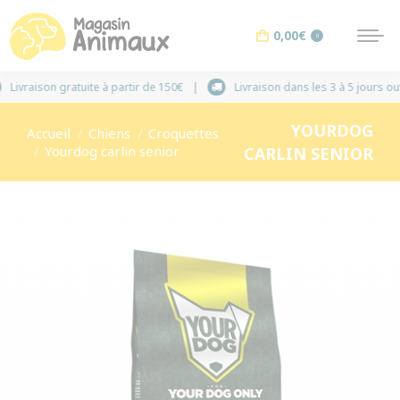
0,00
€
0
Livraison gratuite à partir de 150€
Livraison dans les
YOURDOG
Vous êtes ici :
Accueil
Chiens
Croquettes
Yourdog carlin senior
CARLIN SENIOR