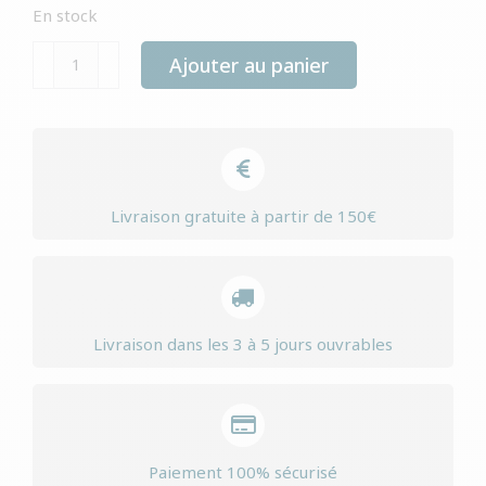
En stock
quantité
Ajouter au panier
de
Yourdog
Bruno
du
Jura
Livraison gratuite à partir de 150€
senior
Livraison dans les 3 à 5 jours ouvrables
Paiement 100% sécurisé