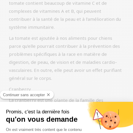
tomate contient beaucoup de vitamine C et de
complexes de vitamines A et B, qui peuvent
contribuer à la santé de la peau et à l’amélioration du
système immunitaire.
La tomate est ajoutée à nos aliments pour chiens
parce qu’elle pourrait contribuer à la prévention des
problèmes spécifiques à la race en matière de
digestion, de peau, de vision et de maladies cardio-
vasculaires. En outre, elle peut avoir un effet purifiant
général sur le corps.
Cranberry
La cranberry est une plante de la famille des
bruyères. Aux Pays-Bas, cette plante se trouve
principalement sur les îles Wadden et est très rare
dans le reste du pays. Originaire d’Amérique du Nord,
on pense que cette plante est arrivée aux Pays-Bas