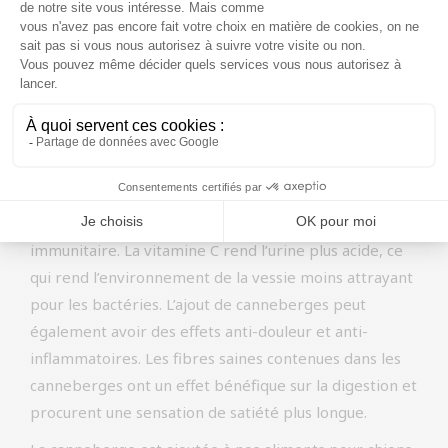
vers 1845.
Les canneberges contiennent un mélange unique de
nutriments qui peuvent apporter un puissant coup de
pouce à la santé des chiens. Les baies sont notamment
riches en minéraux tels que le potassium, qui assure
des niveaux sains de fluides vitaux dans le corps. Ces
baies contiennent également des vitamines A, B et C
ainsi que des antioxydants qui soutiennent le système
immunitaire. La vitamine C rend l’urine plus acide, ce
qui rend l’environnement de la vessie moins attrayant
pour les bactéries. L’ajout de canneberges peut
également avoir des effets anti-douleur et anti-
inflammatoires. Les fibres saines contenues dans les
canneberges ont un effet bénéfique sur la digestion et
procurent une sensation de satiété plus longue.