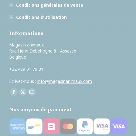
Conditions générales de vente
Conditions d’utilisation
Informations
Magasin animaux
Rue Henri Debehogne 8 - Assesse
Belgique
+32 489 01 79 31
Écrivez-nous :
info@magasinanimaux.com
Trouvez nous sur :
Facebook
X
E-
page
page
mail
Nos moyens de paiement
opens
opens
page
in
in
opens
new
new
in
window
window
new