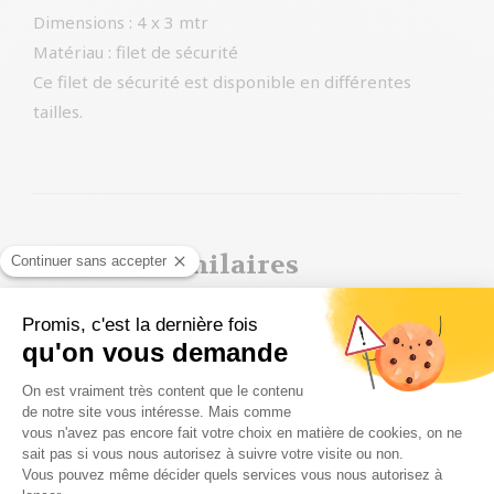
Dimensions : 4 x 3 mtr
Matériau : filet de sécurité
Ce filet de sécurité est disponible en différentes
tailles.
Produits similaires
Royal canin chaton
43,99
€
Ajouter au panier