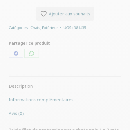
Ajouter aux souhaits
Catégories :
Chats
,
Extérieur
UGS :
381435
Partager ce produit
Partager
Partager
sur
sur
Facebook
WhatsApp
Description
Informations complémentaires
Avis (0)
Trixie filet de protection pour chats noir 4 x 3 mtr