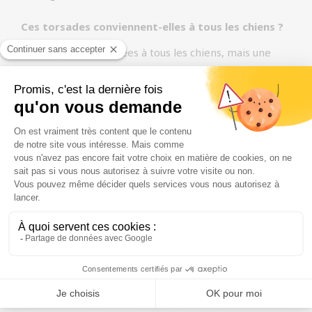
Ces torsades conviennent-elles à tous les chiens ?
Oui, elles sont adaptées à tous les chiens, mais une
surveillance est recommandée pendant la mastication.
Comment conserver ces torsades au poulet et au
bœuf ?
Gardez-les dans un endroit frais et sec pour
préserver leur fraîcheur et leur qualité.
Les torsades bœuf poulet Petsnack contiennent-
elles des conservateurs ?
Non, elles sont fabriquées pour être aussi naturelles
que possible.
Découvrez les torsades bœuf poulet de Petsnack, une