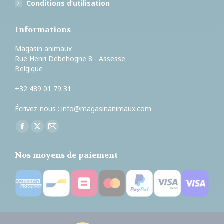
Conditions d’utilisation
Informations
Magasin animaux
Rue Henri Debehogne 8 - Assesse
Belgique
+32 489 01 79 31
Écrivez-nous :
info@magasinanimaux.com
Trouvez nous sur :
Facebook
X
E-
page
page
mail
Nos moyens de paiement
opens
opens
page
in
in
opens
new
new
in
window
window
new
window