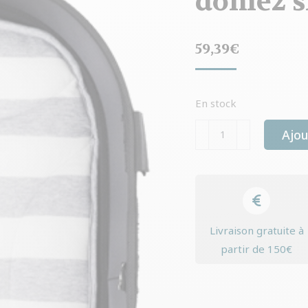
dome2 s
59,39
€
En stock
quantité
Ajou
de
Tapis
Airbuggy
pour
dome2
Livraison gratuite à
sm
partir de 150€
stripe
gris/blanc