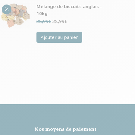
Mélange de biscuits anglais -
10kg
Le
Le
38,99
€
38,99
€
prix
prix
initial
actuel
Ajouter au panier
était :
est :
38,99€.
38,99€.
Nos moyens de paiement