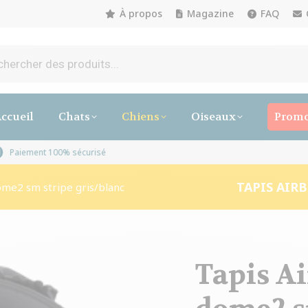
À propos
Magazine
FAQ
ccueil
Chats
Chiens
Oiseaux
Promo
vrables
Paiement 100% sécurisé
TAPIS AIR
ome2 sm stripe gris/blanc
Tapis A