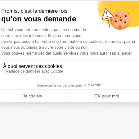
Avis (0)
las spécial pour l’Airbuggy Dome Cot en SM. Ce tapis offre p
ygiénique car il est lavable en machine.