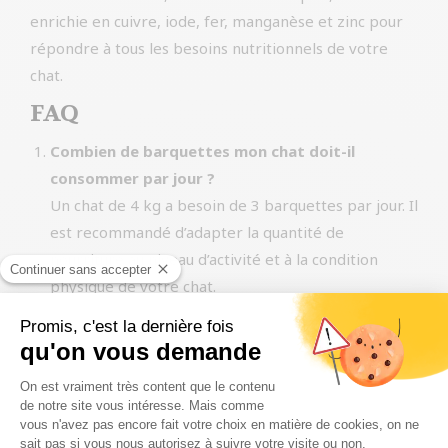
enrichie en cuivre, iode, fer, manganèse et zinc pour
répondre à tous les besoins nutritionnels de votre
chat.
FAQ
Combien de barquettes mon chat doit-il
consommer par jour ?
Un chat de 4 kg a besoin de 3 barquettes par jour. Il
est recommandé d’adapter la quantité de
nourriture au niveau d’activité et à la condition
physique de votre chat.
Quelle est la valeur calorique de cette
nourriture ?
Un tub de 85 g équivant à 68 kcal.
Cette nourriture contient-elle des colorants ou
des conservateurs artificiels ?