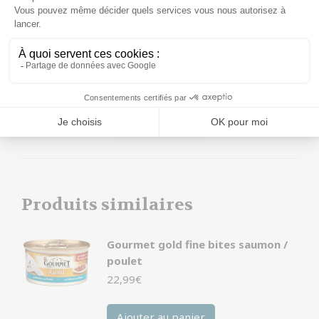
Non, la
Sheba Alu Sauce Amoureux du Saumon 85 gr
est sans colorants ni conservateurs artificiels.
Faites plaisir à votre chat et offrez-lui le meilleur avec
la
Sheba Alu Sauce Amoureux du Saumon 85 gr
.
Votre chat va adorer et vous aussi !
Produits similaires
Gourmet gold fine bites saumon /
poulet
22,99
€
Ajouter au panier