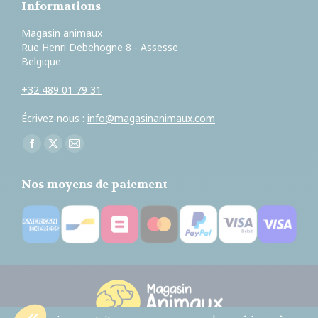
Informations
Magasin animaux
Rue Henri Debehogne 8 - Assesse
Belgique
+32 489 01 79 31
Écrivez-nous :
info@magasinanimaux.com
Trouvez nous sur :
Facebook
X
E-
page
page
mail
Nos moyens de paiement
opens
opens
page
in
in
opens
new
new
in
window
window
new
window