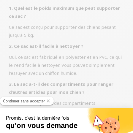
1. Quel est le poids maximum que peut supporter
ce sac ?
Ce sac est conçu pour supporter des chiens pesant
jusqu’à 5 kg.
2. Ce sac est-il facile à nettoyer ?
Oui, ce sac est fabriqué en polyester et en PVC, ce qui
le rend facile à nettoyer. Vous pouvez simplement
l’essuyer avec un chiffon humide.
3. Le sac a-t-il des compartiments pour ranger
d’autres articles pour mon chien ?
Oui, le sac comprend des compartiments
supplémentaires pour ranger tous les essentiels de
votre chien, comme des jouets, des friandises et des
sachets pour les déchets.