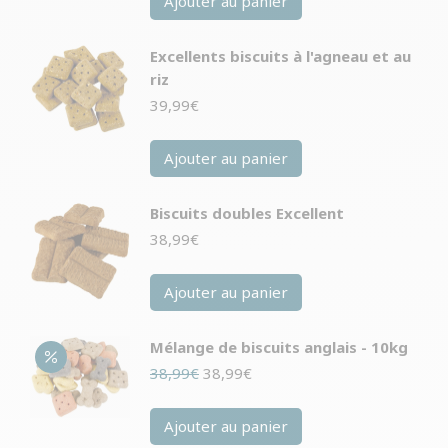
Ajouter au panier
Excellents biscuits à l'agneau et au
riz
39,99
€
Ajouter au panier
Biscuits doubles Excellent
38,99
€
Ajouter au panier
Mélange de biscuits anglais - 10kg
Le
Le
38,99
€
38,99
€
prix
prix
initial
actuel
Ajouter au panier
était :
est :
38,99€.
38,99€.