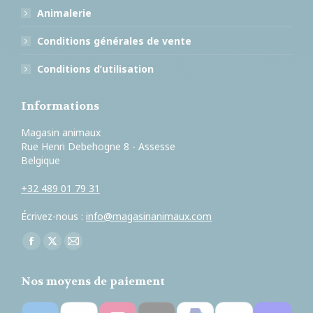
Animalerie
Conditions générales de vente
Conditions d’utilisation
Informations
Magasin animaux
Rue Henri Debehogne 8 - Assesse
Belgique
+32 489 01 79 31
Écrivez-nous :
info@magasinanimaux.com
Trouvez nous sur :
Facebook
X
E-
page
page
mail
Nos moyens de paiement
opens
opens
page
in
in
opens