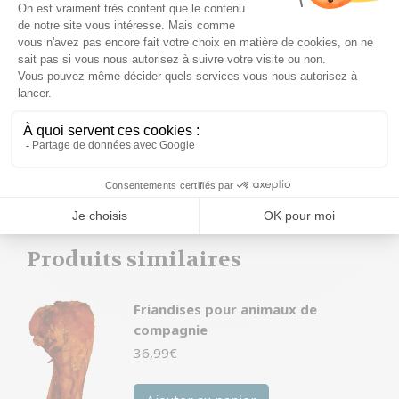
Avec le Trixie Dog Bag Alea Pink/Grey, vous pouvez
emmener votre meilleur ami avec vous partout où
vous allez, tout en le gardant en sécurité et à l’aise.
Alors pourquoi attendre ? Ajoutez-le à votre panier
dès maintenant et faites une promenade avec style !
Produits similaires
Friandises pour animaux de
compagnie
36,99
€