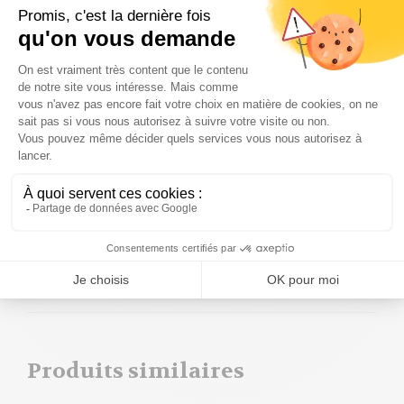
DS blanc.
Quelle est la composition du Rouleau DS blanc ?
Il est composé de 85% de protéines brutes, 0,5% de
matières grasses brutes, 0,5% de fibres brutes et
1,7% de cendres brutes. Il est fabriqué à partir de cuir
de buffle séché.
Offrez à votre chien le meilleur avec le Rouleau DS
blanc 10″ 8×20 pcs. Parce que le bonheur de votre
chien commence par une bonne santé !
Produits similaires