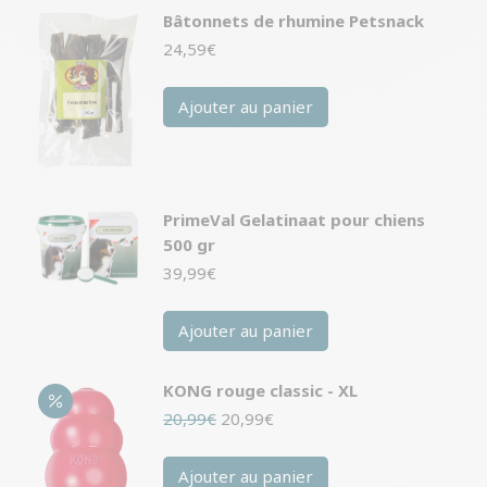
Bâtonnets de rhumine Petsnack
24,59
€
Ajouter au panier
PrimeVal Gelatinaat pour chiens
500 gr
39,99
€
Ajouter au panier
KONG rouge classic - XL
Le
Le
20,99
€
20,99
€
prix
prix
initial
actuel
Ajouter au panier
était :
est :