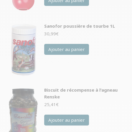
Ajouter au panier
était :
est :
20,99€.
20,99€.
Sanofor poussière de tourbe 1L
30,99
€
Ajouter au panier
Biscuit de récompense à l'agneau
Renske
25,41
€
Ajouter au panier