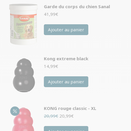
Garde du corps du chien Sanal
41,99
€
Ajouter au panier
Kong extreme black
14,99
€
Ajouter au panier
KONG rouge classic - XL
Le
Le
20,99
€
20,99
€
prix
prix
initial
actuel