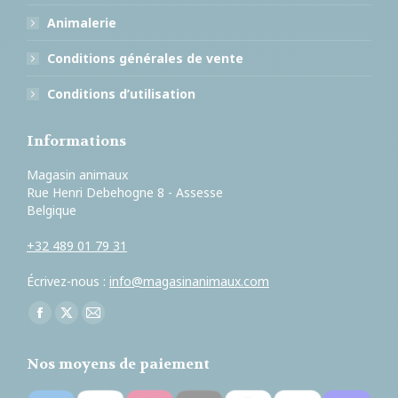
Animalerie
Conditions générales de vente
Conditions d’utilisation
Informations
Magasin animaux
Rue Henri Debehogne 8 - Assesse
Belgique
+32 489 01 79 31
Écrivez-nous :
info@magasinanimaux.com
Trouvez nous sur :
Facebook
X
E-
page
page
mail
Nos moyens de paiement
opens
opens
page
in
in
opens