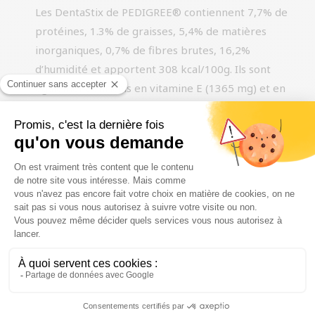
Les DentaStix de PEDIGREE® contiennent 7,7% de
protéines, 1.3% de graisses, 5,4% de matières
inorganiques, 0,7% de fibres brutes, 16,2%
d’humidité et apportent 308 kcal/100g. Ils sont
également enrichis en vitamine E (1365 mg) et en
sulfate de zinc hepta-hydraté (830 mg) pour une
meilleure santé bucco-dentaire.
Combien de DentaStix mon chien peut-il
consommer ?
Pour les chiens de taille moyenne et grande, il est
conseillé de donner 1 bâtonnet DentaStix par jour.
Ce snack à mâcher convient aux chiens de 10 kg à
25 kg. Pensez à toujours prévoir une grande
quantité d’eau potable fraîche pour votre chien.
Les DentaStix ont-ils un goût particulier ?