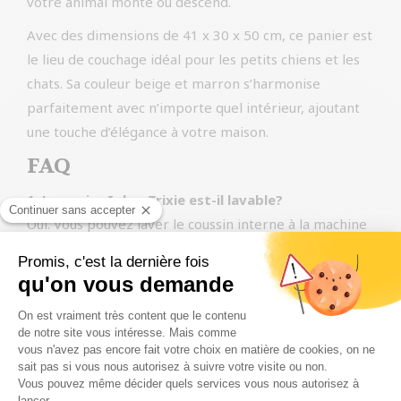
votre animal monte ou descend.
Avec des dimensions de 41 x 30 x 50 cm, ce panier est
le lieu de couchage idéal pour les petits chiens et les
chats. Sa couleur beige et marron s’harmonise
parfaitement avec n’importe quel intérieur, ajoutant
une touche d’élégance à votre maison.
FAQ
1. Le panier Igloo Trixie est-il lavable?
Oui. Vous pouvez laver le coussin interne à la machine
à 30 degrés. Cependant, le panier lui-même doit être
nettoyé à la main.
2. Ce panier est-il adapté à tous les chiens et
chats?
Le panier Igloo Trixie est idéal pour les petits chiens
et chats. Cependant, pour les animaux de plus grande