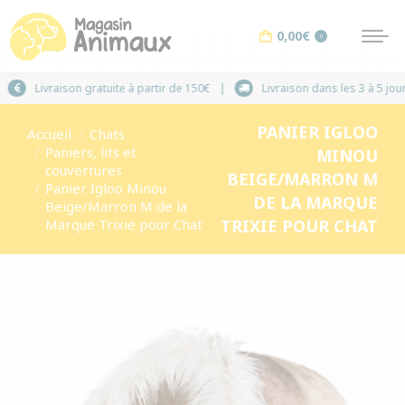
0,00
€
0
Livraison gratuite à partir de 150€
Livraison dans le
PANIER IGLOO
Vous êtes ici :
Accueil
Chats
Paniers, lits et
MINOU
couvertures
BEIGE/MARRON M
Panier Igloo Minou
DE LA MARQUE
Beige/Marron M de la
Marque Trixie pour Chat
TRIXIE POUR CHAT