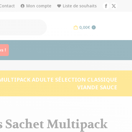
Contact
Mon compte
Liste de souhaits
Facebook
X
page
page
opens
opens
0,00
€
0
in
in
new
new
window
window
s !
MULTIPACK ADULTE SÉLECTION CLASSIQUE
VIANDE SAUCE
 Sachet Multipack