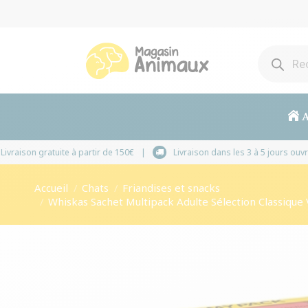
A
Livraison gratuite à partir de 150€
Livraison dans le
Vous êtes ici :
Accueil
Chats
Friandises et snacks
Whiskas Sachet Multipack Adulte Sélection Classique