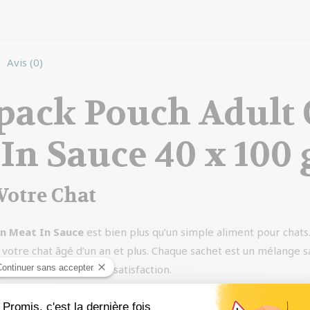
sur
sur
Facebook
WhatsApp
Avis (0)
ack Pouch Adult 
 In Sauce 40 x 10
Votre Chat
on Meat In Sauce
est bien plus qu’un simple aliment pour chats
votre chat âgé d’un an et plus. Chaque sachet est un mélange s
enir son intérêt et sa satisfaction.
quilibrée