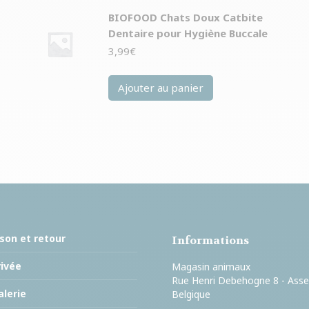
BIOFOOD Chats Doux Catbite
Dentaire pour Hygiène Buccale
3,99
€
Ajouter au panier
ison et retour
Informations
rivée
Magasin animaux
Rue Henri Debehogne 8 - Ass
lerie
Belgique