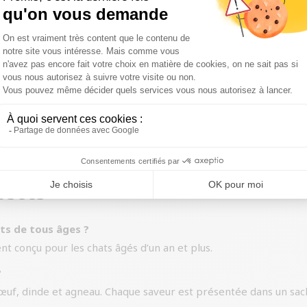
nt pas assez de liquides, le
Whiskas Multipack Pouch
est un
tation de votre chat. De plus, chaque sachet est parfaitement é
aré avec des ingrédients de qualité. La viande et les sous-pr
éraux et les huiles et graisses complètent le reste de la compos
osées
ts de tous âges ?
t conçu pour les chats âgés d’un an et plus.
?
uf, dinde et agneau. Chaque saveur est présentée dans un sache