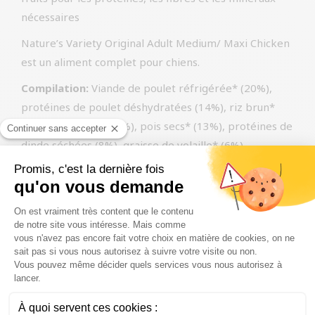
nécessaires
Nature’s Variety Original Adult Medium/ Maxi Chicken
est un aliment complet pour chiens.
Compilation:
Viande de poulet réfrigérée* (20%),
protéines de poulet déshydratées (14%), riz brun*
(14%), avoine* (13.5%), pois secs* (13%), protéines de
dinde séchées (8%), graisse de volaille* (6%),
hydrolysat de protéines (4%), pulpe de betterave*,
minéraux, carotte séchée* (0,5% équivalent à 4% de
carotte fraîche), pomme séchée* (0,3% équivalent à
2% de pomme fraîche), huile de poisson* (0,2%).
Constituants analytiques:
protéines brutes 28,5%,
matières grasses brutes 16%, fibres brutes 3%,
cendres brutes 7,5%, oméga 3 0,3% et oméga 6 3%.
Additifs nutritionnels:
Vitamine A 27000 UI, vitamine