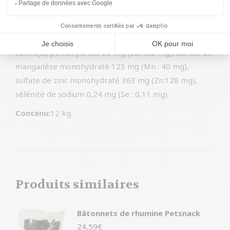
D3 1800 UI, vitamine E 450 mg, vitamine C 350 mg,
sulfate de fer(II) monohydraté 260 mg (Fe : 86 mg),
iodure de potassium 1,9 mg (I : 1,4 mg), sulfate de
cuivre(II) pentahydraté 33 mg (Cu : 8,8 mg), sulfate de
manganèse monohydraté 123 mg (Mn : 40 mg),
sulfate de zinc monohydraté 363 mg (Zn:128 mg),
sélénite de sodium 0,24 mg (Se : 0,11 mg).
Contenu:
12 kg.
Produits similaires
Bâtonnets de rhumine Petsnack
24,59
€