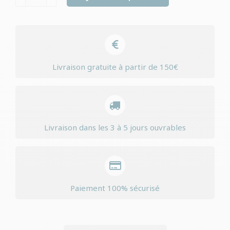
de
Natures
variety
original
adulte
Livraison gratuite à partir de 150€
medium
/
maxi
chicken
Livraison dans les 3 à 5 jours ouvrables
Paiement 100% sécurisé