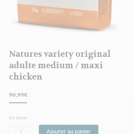
Natures variety original
adulte medium / maxi
chicken
90,99
€
En stock
quantité
Ajouter au panier