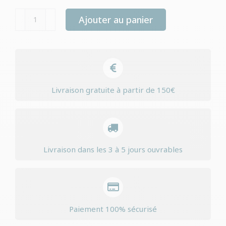
quantité
Ajouter au panier
de
Natural
trainer
dog
chiot
Livraison gratuite à partir de 150€
/
junior
medium
chicken
Livraison dans les 3 à 5 jours ouvrables
Paiement 100% sécurisé