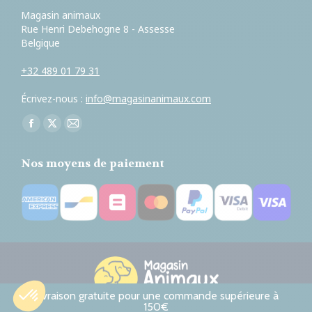
Magasin animaux
Rue Henri Debehogne 8 - Assesse
Belgique
+32 489 01 79 31
Écrivez-nous :
info@magasinanimaux.com
Trouvez nous sur :
Facebook
X
E-
page
page
mail
Nos moyens de paiement
opens
opens
page
in
in
opens
new
new
in
window
window
new
window
Livraison gratuite pour une commande supérieure à
150€
© Magasin animaux. All rights reserved.