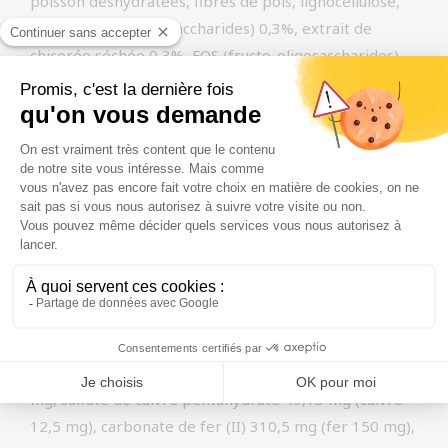
poisson déshydratées, fibres de pois, lignocellulose,
MOS (mannan oligosaccharides) 0,3%, extrait de
chicorée séchée 0,3%, FOS (fructo-oligosaccharides)
0,15%, peptides de collagène bioactifs 0,06%, extrait
de levure (nucléotides) 0,03%, extrait d’agrumes
séchés (bioflavonoïden) 0,006%, extrait de pomme
séchée 0,003%
Constituants analytiques :
humidité 8%, protéines
brutes 30%, huiles et graisses brutes 18%, fibres
brutes 2,1%, cendres brutes 7%, calcium 1,15%,
phosphore 0,95%, acides gras oméga 3 0,85%, acides
gras oméga 6 2,7%
Additifs nutritionnels :
vitamine A 26000 UI,
vitamine D3 1350 UI, vitamine E 400 mg, taurine 1400
mg, sulfate de cuivre pentahydraté 49,13 mg (cuivre
12,5 mg), carbonate de fer (II) 310,5 mg (fer 150 mg),