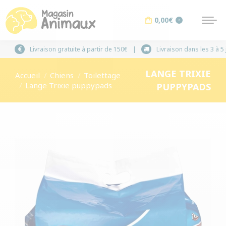
0,00
€
0
Livraison gratuite à partir de 150€
Livraison dans l
LANGE TRIXIE
Vous êtes ici :
Accueil
Chiens
Toilettage
Lange Trixie puppypads
PUPPYPADS