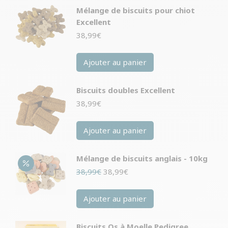
Mélange de biscuits pour chiot
Excellent
38,99
€
Ajouter au panier
Biscuits doubles Excellent
38,99
€
Ajouter au panier
Mélange de biscuits anglais - 10kg
Le
Le
38,99
€
38,99
€
prix
prix
initial
actuel
Ajouter au panier
était :
est :
38,99€.
38,99€.
Biscuits Os à Moelle Pedigree