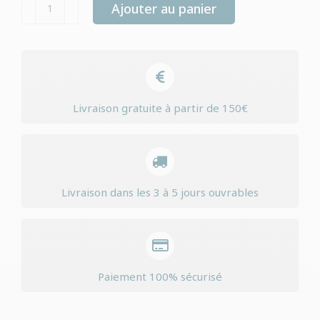
quantité
Ajouter au panier
de
Lange
Trixie
puppypads
Livraison gratuite à partir de 150€
Livraison dans les 3 à 5 jours ouvrables
Paiement 100% sécurisé