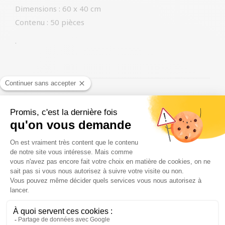
Dimensions : 60 x 40 cm
Contenu : 50 pièces
.
Produits similaires
Oreilles de porc Petsnack
107,99
€
Ajouter au panier
Kong extreme black
21,99
€