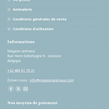
Animalerie
Conditions générales de vente
Conditions d’utilisation
Informations
Magasin animaux
Rue Henri Debehogne 8 - Assesse
Belgique
+32 489 01 79 31
Écrivez-nous :
info@magasinanimaux.com
Trouvez nous sur :
Facebook
X
E-
page
page
mail
Nos moyens de paiement
opens
opens
page