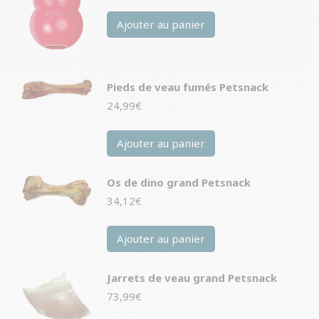
initial
actuel
Ajouter au panier
était :
est :
20,99€.
20,99€.
Pieds de veau fumés Petsnack
24,99
€
Ajouter au panier
Os de dino grand Petsnack
34,12
€
Ajouter au panier
Jarrets de veau grand Petsnack
73,99
€