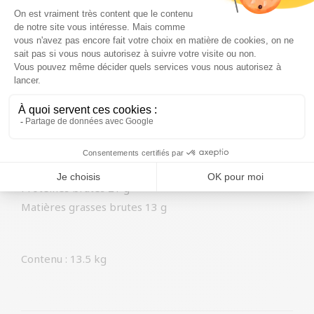
antioxydants naturels.
Additions:
Les aliments pour chiens Kronch sont conservés avec
des tocophérols naturels, de la vitamine E, de la
vitamine C et du romarin.
Constituants analytiques pour 100g:
Valeur nutritive pour 100g :
Énergie 1390 kJ / 330 kcal
Protéines brutes 21 g
Matières grasses brutes 13 g
Contenu : 13.5 kg