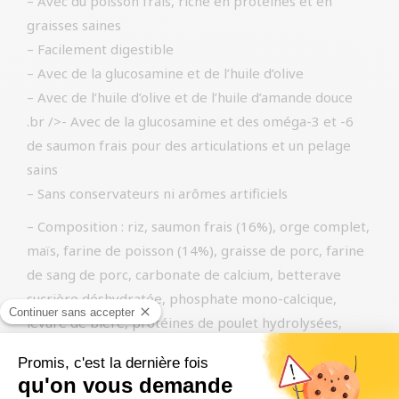
– Avec du poisson frais, riche en protéines et en
graisses saines
– Facilement digestible
– Avec de la glucosamine et de l’huile d’olive
– Avec de l’huile d’olive et de l’huile d’amande douce
.br />- Avec de la glucosamine et des oméga-3 et -6
de saumon frais pour des articulations et un pelage
sains
– Sans conservateurs ni arômes artificiels
– Composition : riz, saumon frais (16%), orge complet,
maïs, farine de poisson (14%), graisse de porc, farine
de sang de porc, carbonate de calcium, betterave
sucrière déshydratée, phosphate mono-calcique,
levure de bière, protéines de poulet hydrolysées,
huile de colza, lécithine, mélange de
vitamines/minéraux, zéolite, sel de cuisine, chlorure
de choline, oxyde de magnésium, acide citrique,