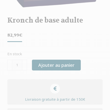
Kronch de base adulte
82,99
€
En stock
quantité
Ajouter au panier
de
Kronch
de
base
adulte
Livraison gratuite à partir de 150€