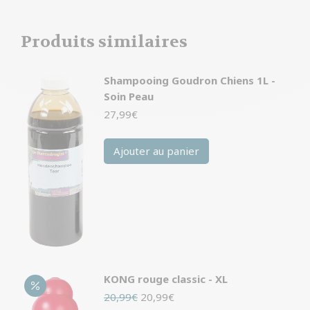
Produits similaires
Shampooing Goudron Chiens 1L -
Soin Peau
27,99
€
Ajouter au panier
KONG rouge classic - XL
Le
Le
20,99
€
20,99
€
prix
prix