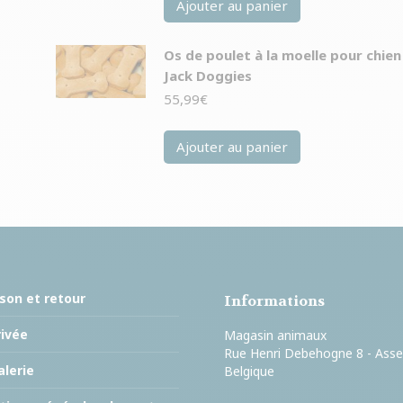
Ajouter au panier
Os de poulet à la moelle pour chien
Jack Doggies
55,99
€
Ajouter au panier
ison et retour
Informations
rivée
Magasin animaux
Rue Henri Debehogne 8 - Ass
lerie
Belgique