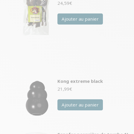
24,59
€
Ajouter au panier
Kong extreme black
21,99
€
Ajouter au panier