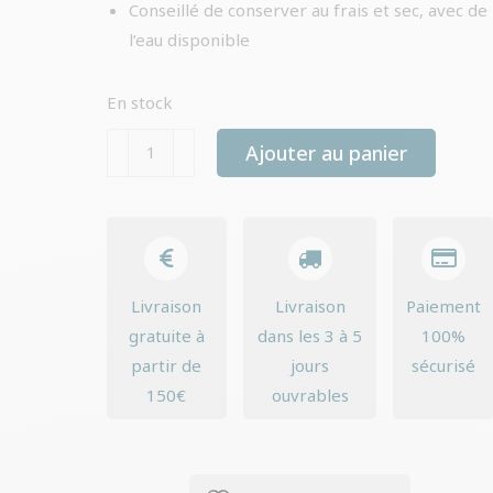
Conseillé de conserver au frais et sec, avec de
l’eau disponible
En stock
quantité
Ajouter au panier
de
I
am
-
batonnets
Livraison
Livraison
Paiement
étoiles
gratuite à
dans les 3 à 5
100%
partir de
jours
sécurisé
150€
ouvrables