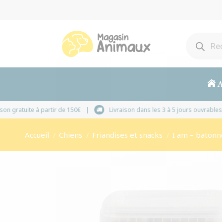
A
Livraison gratuite à partir de 150€
Livraison dans les 3 
Vous êtes ici :
Accueil
Chiens
Friandises et snacks
I am – batonn