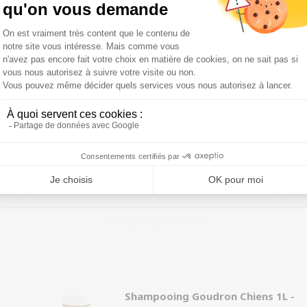
s par l’UE.
es brutes 6,5%, fibres brutes 4,5%, cendres brutes 2,0%,
 dans un endroit frais et sec. Ayez toujours de l’eau
Shampooing Goudron Chiens 1L -