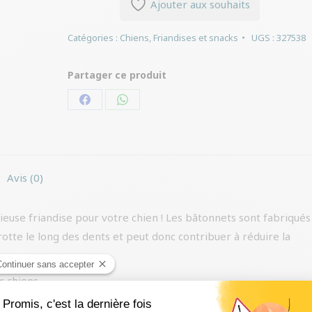
Ajouter aux souhaits
Catégories :
Chiens
,
Friandises et snacks
UGS :
327538
Partager ce produit
Partager
Partager
sur
sur
Facebook
WhatsApp
Avis (0)
ieuse friandise pour votre chien ! Les bâtonnets sont fabriqués
otte le long des dents et peut donc contribuer à réduire la
 chiens.
 (10%), sous-produits végétaux, légumes.