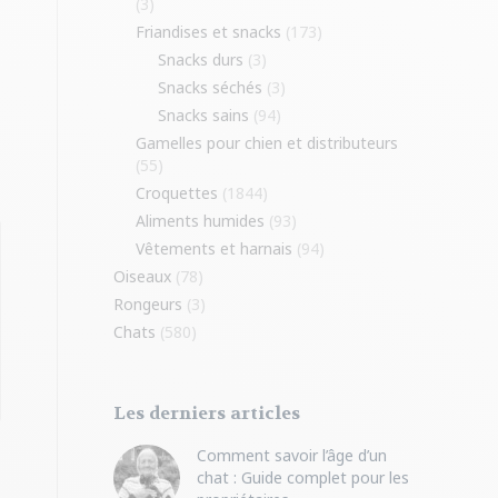
(3)
Friandises et snacks
(173)
Snacks durs
(3)
Snacks séchés
(3)
Snacks sains
(94)
Gamelles pour chien et distributeurs
(55)
Croquettes
(1844)
Aliments humides
(93)
Vêtements et harnais
(94)
Oiseaux
(78)
Rongeurs
(3)
Chats
(580)
Les derniers articles
Comment savoir l’âge d’un
chat : Guide complet pour les