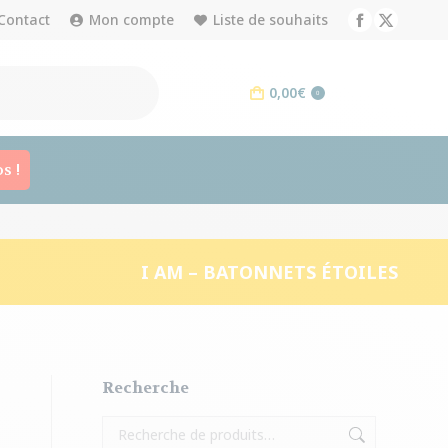
Contact
Mon compte
Liste de souhaits
Facebook
X
page
page
opens
opens
0,00
€
0
in
in
new
new
window
window
s !
I AM – BATONNETS ÉTOILES
Recherche