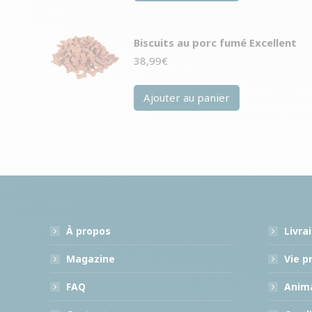
Biscuits au porc fumé Excellent
38,99
€
Ajouter au panier
À propos
Livra
Magazine
Vie p
FAQ
Anima