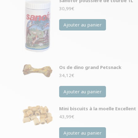
Sanofor poussière de tourbe 1L
30,99
€
Ajouter au panier
Os de dino grand Petsnack
34,12
€
Ajouter au panier
Mini biscuits à la moelle Excellent
43,99
€
Ajouter au panier