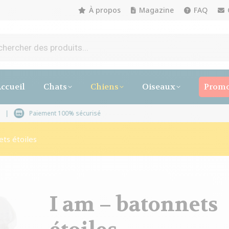
À propos
Magazine
FAQ
ccueil
Chats
Chiens
Oiseaux
Promo
à 5 jours ouvrables
Paiement 100% sécurisé
ets étoiles
I am – batonnets