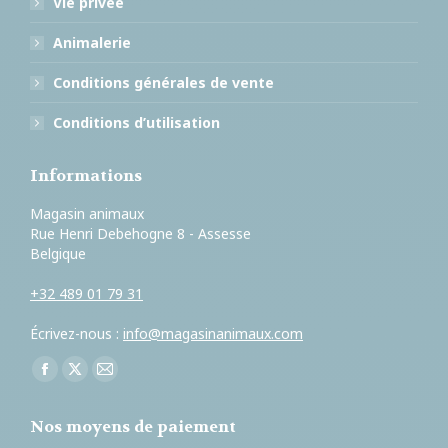
Vie privée
Animalerie
Conditions générales de vente
Conditions d’utilisation
Informations
Magasin animaux
Rue Henri Debehogne 8 - Assesse
Belgique
+32 489 01 79 31
Écrivez-nous :
info@magasinanimaux.com
Trouvez nous sur :
Facebook
X
E-
page
page
mail
Nos moyens de paiement
opens
opens
page