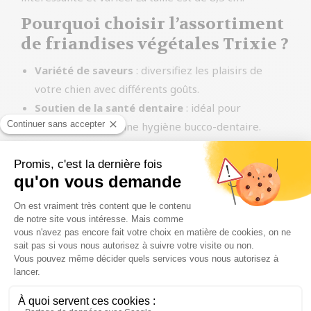
Pourquoi choisir l’assortiment
de friandises végétales Trixie ?
Variété de saveurs
: diversifiez les plaisirs de
votre chien avec différents goûts.
Soutien de la santé dentaire
: idéal pour
maintenir une bonne hygiène bucco-dentaire.
Snacks sains
: un choix parfait pour une
alimentation consciente et équilibrée.
FAQ
Ces friandises conviennent-elles à tous les chiens ?
Oui, elles sont adaptées à la plupart des chiens, y
compris ceux ayant des sensibilités alimentaires.
Comment conserver ces friandises ?