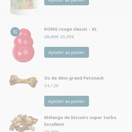
KONG rouge classic - XL
Le
Le
20,99
€
20,99
€
prix
prix
initial
actuel
Ajouter au panier
était :
est :
20,99€.
20,99€.
Os de dino grand Petsnack
34,12
€
Ajouter au panier
Mélange de biscuits super turbo
Excellent
38,99
€