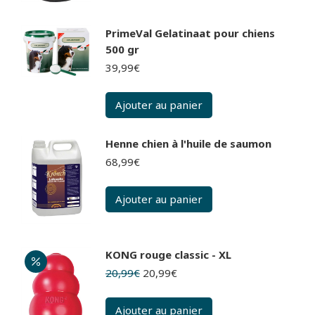
PrimeVal Gelatinaat pour chiens
500 gr
39,99
€
Ajouter au panier
Henne chien à l'huile de saumon
68,99
€
Ajouter au panier
KONG rouge classic - XL
Le
Le
20,99
€
20,99
€
prix
prix
initial
actuel
Ajouter au panier
était :
est :