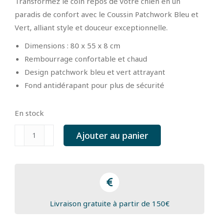
Transformez le coin repos de votre chien en un
paradis de confort avec le Coussin Patchwork Bleu et
Vert, alliant style et douceur exceptionnelle.
Dimensions : 80 x 55 x 8 cm
Rembourrage confortable et chaud
Design patchwork bleu et vert attrayant
Fond antidérapant pour plus de sécurité
En stock
quantité
Ajouter au panier
de
Coussin
Patchwork
Bleu
et
Livraison gratuite à partir de 150€
Vert